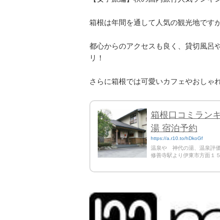
箱根は年間を通して人気の観光地です
都心からのアクセスも良く、貸切風呂
リ！
さらに箱根では可愛いカフェやおしゃ
箱根口コミランキン
湯 宿泊予約
https://a.r10.to/hDkoGf
温泉や 神代の湯、温泉評価
修善寺駅より伊東市方面１５