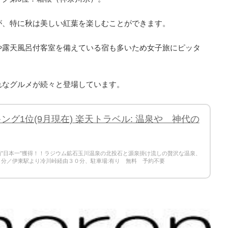
が、特に秋は美しい紅葉を楽しむことができます。
や露天風呂付客室を備えている宿も多いため女子旅にピッタ
れなグルメが続々と登場しています。
グ1位(9月現在) 楽天トラベル: 温泉や 神代の
”日本一”獲得！！ラジウム鉱石玉川温泉の北投石と源泉掛け流しの贅沢な温泉、
分／伊東駅より冷川峠経由３０分、駐車場:有り 無料 予約不要