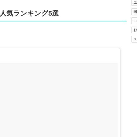
エ
人気ランキング5選
国
コ
お
ス