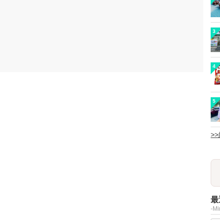
3
4
5
>
最
-M