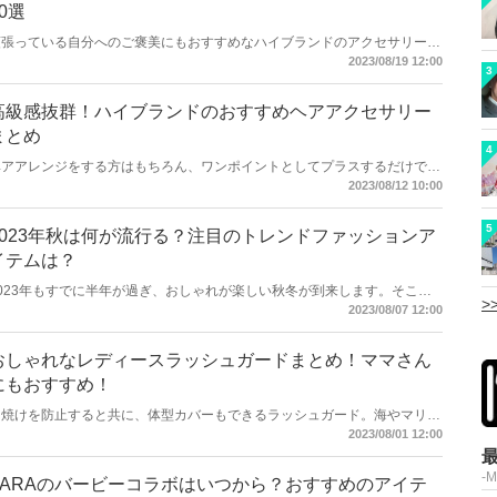
10選
頑張っている自分へのご褒美にもおすすめなハイブランドのアクセサリー。
今回は1万円台で買える、おしゃれで可愛いハイブランドの指輪をご紹介し
2023/08/19 12:00
3
ます！
高級感抜群！ハイブランドのおすすめヘアアクセサリー
まとめ
4
ヘアアレンジをする方はもちろん、ワンポイントとしてプラスするだけで雰
囲気がガラッと変わるヘアアクセサリー。今回は人気のハイブランドから、
2023/08/12 10:00
高級感抜群のおすすめヘアアクセサリーをご紹介します！
5
2023年秋は何が流行る？注目のトレンドファッションア
イテムは？
2023年もすでに半年が過ぎ、おしゃれが楽しい秋冬が到来します。そこで
>
今回は2023年秋に流行ると予想されているトレンドファッションアイテム
2023/08/07 12:00
をまとめてご紹介します！
おしゃれなレディースラッシュガードまとめ！ママさん
にもおすすめ！
日焼けを防止すると共に、体型カバーもできるラッシュガード。海やマリン
スポーツの必需品であり、最近ではデザイン性の高いラッシュガードが続々
2023/08/01 12:00
と登場しています。今回はママさんにもおすすめしたい、おしゃれなラッシ
ュガードをご紹介します！
-
ZARAのバービーコラボはいつから？おすすめのアイテ