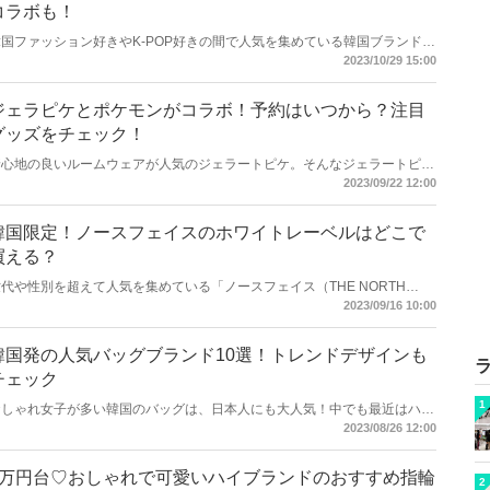
コラボも！
韓国ファッション好きやK-POP好きの間で人気を集めている韓国ブランド
「ジェントルモンスター」。一時は人気が低迷したものの、最近再び人気を
2023/10/29 15:00
集めています。今回は韓国ジェントルモンスターの店舗や、マルジェラコラ
ボについてご紹介します！
ジェラピケとポケモンがコラボ！予約はいつから？注目
グッズをチェック！
着心地の良いルームウェアが人気のジェラートピケ。そんなジェラートピケ
が、ポケモンと初のコラボ商品を発売することを発表！ジェラピケとポケモ
2023/09/22 12:00
ンコラボの予約開始日や注目のグッズをご紹介しましょう。
韓国限定！ノースフェイスのホワイトレーベルはどこで
買える？
代や性別を超えて人気を集めている「ノースフェイス（THE NORTH
FACE ）」。最近では韓国でしか購入することができない「ホワイトレーベ
2023/09/16 10:00
ル」が特に話題を集めています。今回は韓国ノースフェイス・ホワイトレー
ベルの購入場所やおすすめアイテムなどをまとめてご紹介します。
韓国発の人気バッグブランド10選！トレンドデザインも
チェック
1
おしゃれ女子が多い韓国のバッグは、日本人にも大人気！中でも最近はハイ
ブランドのバッグより、韓国で誕生したブランドが人気を集めています。今
2023/08/26 12:00
回は韓国発の人気バッグブランドをご紹介します。
1万円台♡おしゃれで可愛いハイブランドのおすすめ指輪
2