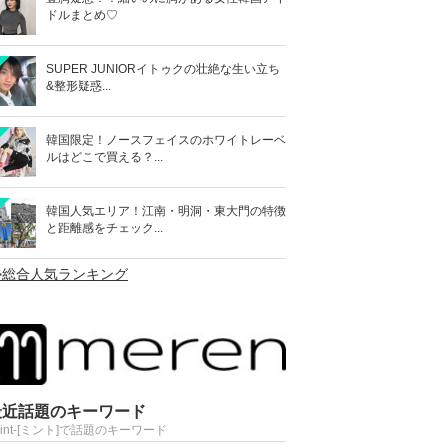
ドルまとめ♡
SUPER JUNIORイトゥクの壮絶な生い立ち
&整形疑惑...
韓国限定！ノースフェイスのホワイトレーベ
ルはどこで買える？...
韓国人気エリア！江南・明洞・東大門の特徴
と距離感をチェック...
>総合人気ランキング
最近話題のキーワード
Mint-[ミント]で話題のキーワード