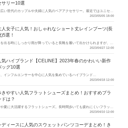
セサリー10選
幅広い世代のカップルや夫婦に人気のペアアクセサリー。最近ではユニセッ
クスデザインのアクセサリーも多く、性別や年代を問わずお揃いのデザイン
2023/05/05 18:00
を楽しむことができます。今回はハイブランドから、おすすめのペアアクセ
サリーをご紹介します！
大人女子に人気！おしゃれなショート丈レインブーツ(長
靴)5選！
家を出る時にしっかり雨が降っていると長靴を履いて出かけられますが、小
雨や雨が降りそうなときは長靴にしようかいつもの靴にしようか迷ってしま
2023/04/27 12:00
いますよね。そこで今回はタウンシューズとしても使える人気のショート丈
のレインブーツをご紹介します。
人気ハイブランド【CELINE】2023年春のかわいい新作
バッグ10選
今、インフルエンサーを中心に人気を集めているハイブランド
「CELINE（セリーヌ）」。年代を問わず持てるアイテムが揃っており、
2023/04/18 12:00
023年の春にも続々と新作が登場しています。人気ハイブランドCELINEか
ら、かわいい新作バッグをご紹介します！
歩きやすい人気フラットシューズまとめ！おすすめブラ
ンドは？
春や夏に大活躍するフラットシューズ。長時間歩いても疲れにくいフラット
シューズは、何足あっても便利ですね。今回は歩きやすい人気のフラットシ
2023/04/10 12:00
ューズを購入できるおすすめブランドをご紹介します！
レディースに人気のスウェットパンツコーデまとめ！き