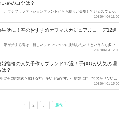
れいめのコツは？
今年、プチプラファッションブランドからも続々と登場しているスウェット
パンツ。一歩間違えると部屋着に見えてしまいますが、おしゃれに着こなす
2023/04/06 12:00
ことも可能！今回は人気のスウェットパンツコーデをご紹介♡きれいめにま
とめるコツもチェックしてみましょう。
新生活に！春のおすすめオフィスカジュアルコーデ12選
新生活が始まる春は、新しいファッションに挑戦したい！という方も多いの
では？また通勤の際のファッションコーデも、印象を左右する大切なポイン
2023/04/04 12:00
ト。今回は春におすすめのオフィスカジュアルコーデをご紹介します。
結婚指輪の人気手作りブランド12選！手作りが人気の理
由は？
6月は特に結婚式を挙げる方が多い季節ですが、結婚に向けて欠かせないも
のと言えば「結婚指輪」。最近では手作りをするカップルも増えており、世
2023/04/01 15:00
界でひとつだけの指輪が人気を集めています。結婚指輪が手作りできる人気
ブランドをご紹介します！
2
...
最後
1