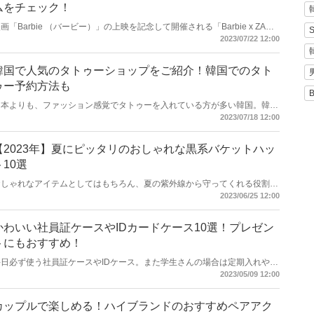
ムをチェック！
画「Barbie （バービー）」の上映を記念して開催される「Barbie x ZARA
カプセルコレクション」。まるで映画の主人公のような華やかなアイテムが
2023/07/22 12:00
多数ラインナップしています。今回はZARAのバービーコラボ販売期間や販
売場所などをご紹介します！
韓国で人気のタトゥーショップをご紹介！韓国でのタト
ゥー予約方法も
日本よりも、ファッション感覚でタトゥーを入れている方が多い韓国。韓国
アイドルにもタトゥーを入れている方は多く、そのデザインを真似する日本
2023/07/18 12:00
人女性も少なくありません。今回は韓国で人気のタトゥーショップと共に、
韓国でのタトゥー予約方法をご紹介します。
【2023年】夏にピッタリのおしゃれな黒系バケットハッ
ト10選
おしゃれなアイテムとしてはもちろん、夏の紫外線から守ってくれる役割も
あるバケットハット。今回は一番人気の黒系バケットハットを、国内外の人
2023/06/25 12:00
気ブランドからご紹介します！
かわいい社員証ケースやIDカードケース10選！プレゼン
トにもおすすめ！
毎日必ず使う社員証ケースやIDケース。また学生さんの場合は定期入れや交
通カードを入れることも多いですね。そこで今回はプレゼントにもおすすめ
2023/05/09 12:00
な可愛い社員証ケースやIDカードケースをご紹介します！
カップルで楽しめる！ハイブランドのおすすめペアアク