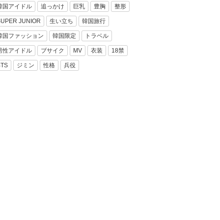
韓国アイドル
追っかけ
巨乳
豊胸
整形
SUPER JUNIOR
生い立ち
韓国旅行
韓国ファッション
韓国限定
トラベル
男性アイドル
ブサイク
MV
衣装
18禁
BTS
ジミン
性格
兵役