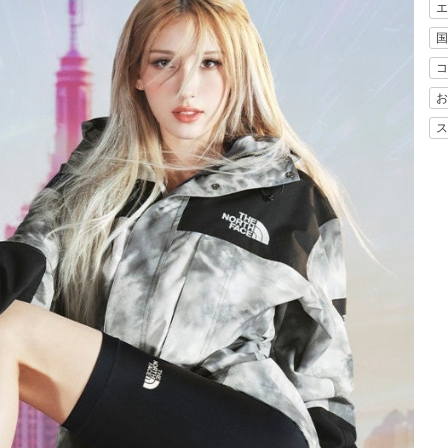
エ
国
コ
お
ス