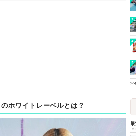
3
4
5
>
スのホワイトレーベルとは？
最
-M