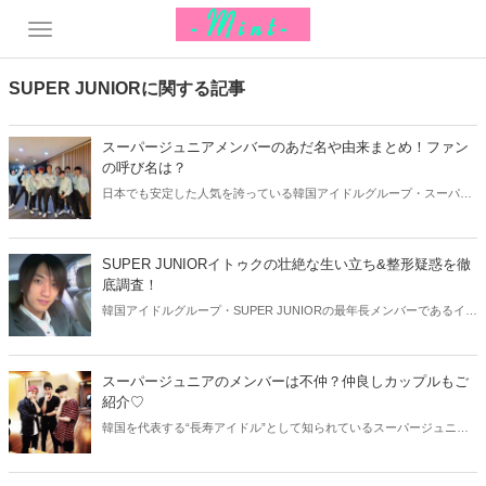
SUPER JUNIORに関する記事
スーパージュニアメンバーのあだ名や由来まとめ！ファン
の呼び名は？
日本でも安定した人気を誇っている韓国アイドルグループ・スーパー
ジュニア。ファンの間では本名や芸名ではなく、あだ名やニックネー
ムで呼ばれることも多いです。今回はスーパージュニアメンバーのあ
だ名の由来と共に、ファンの呼び名もご紹介しましょう！
SUPER JUNIORイトゥクの壮絶な生い立ち&整形疑惑を徹
底調査！
韓国アイドルグループ・SUPER JUNIORの最年長メンバーであるイト
ゥク。いつも明るく視聴者たちを笑わせていますが、その裏には壮絶
な生い立ちが…。そこで今回はイトゥクの生い立ちと共に、気になる
整形疑惑を徹底調査していきましょう。
スーパージュニアのメンバーは不仲？仲良しカップルもご
紹介♡
韓国を代表する“長寿アイドル”として知られているスーパージュニ
ア。日本でも安定した人気を誇っていますね。でも、一部ではスーパ
ージュニアのメンバーの不仲説が浮上！そこで今回は不仲説と共に、