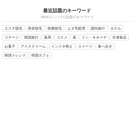
最近話題のキーワード
-Mint-[ミント]で話題のキーワード
エステ脱毛
美容脱毛
医療脱毛
ムダ毛処理
国内旅行
ホテル
コテージ
韓国旅行
薬局
コスメ
薬
ドン・キホーテ
冷凍食品
お菓子
アイスクリーム
インスタ映え
スイーツ
食べ歩き
韓国トレンド
韓国カフェ