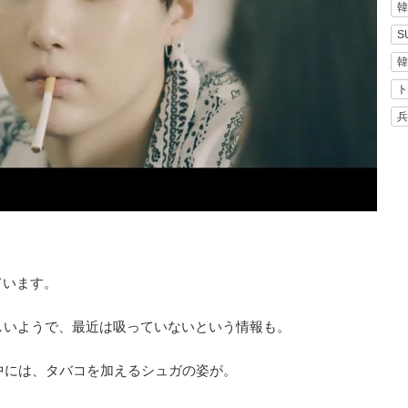
韓
S
韓
ト
兵
ています。
しいようで、最近は吸っていないという情報も。
ーの中には、タバコを加えるシュガの姿が。