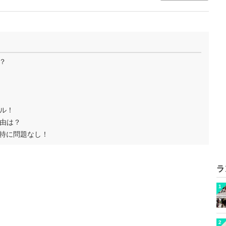
？
ル！
由は？
は特に問題なし！
ラ
1
2