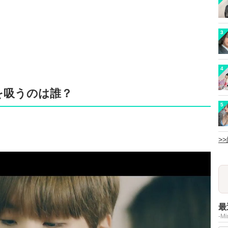
3
4
を吸うのは誰？
5
>
最
-M