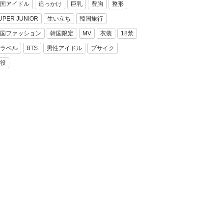
国アイドル
追っかけ
巨乳
豊胸
整形
UPER JUNIOR
生い立ち
韓国旅行
国ファッション
韓国限定
MV
衣装
18禁
ラベル
BTS
男性アイドル
ブサイク
役