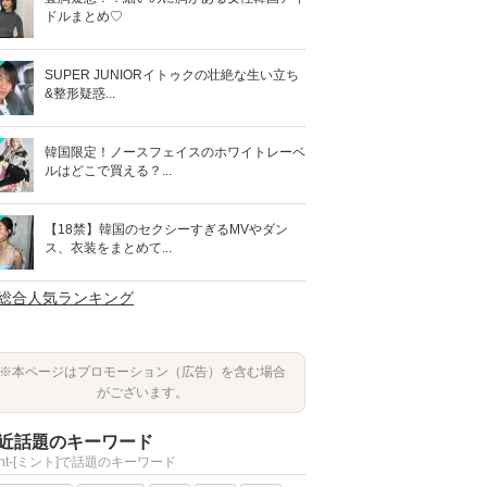
ドルまとめ♡
SUPER JUNIORイトゥクの壮絶な生い立ち
&整形疑惑...
韓国限定！ノースフェイスのホワイトレーベ
ルはどこで買える？...
【18禁】韓国のセクシーすぎるMVやダン
ス、衣装をまとめて...
>総合人気ランキング
※本ページはプロモーション（広告）を含む場合
がございます。
近話題のキーワード
int-[ミント]で話題のキーワード