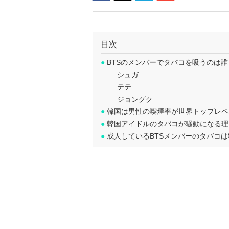
目次
●
BTSのメンバーでタバコを吸うのは誰
シュガ
テテ
ジョングク
●
韓国は男性の喫煙率が世界トップレベ
●
韓国アイドルのタバコが騒動になる理
●
成人しているBTSメンバーのタバコ