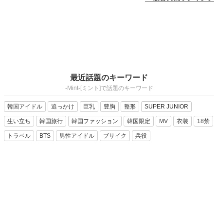
最近話題のキーワード
-Mint-[ミント]で話題のキーワード
韓国アイドル
追っかけ
巨乳
豊胸
整形
SUPER JUNIOR
生い立ち
韓国旅行
韓国ファッション
韓国限定
MV
衣装
18禁
トラベル
BTS
男性アイドル
ブサイク
兵役