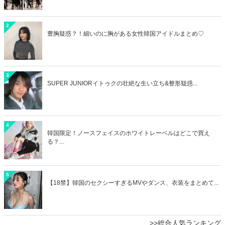
2
豊胸疑惑？！細いのに胸がある女性韓国アイドルまとめ♡
3
SUPER JUNIORイトゥクの壮絶な生い立ち&整形疑惑...
4
韓国限定！ノースフェイスのホワイトレーベルはどこで買え
る？...
5
【18禁】韓国のセクシーすぎるMVやダンス、衣装をまとめて...
>>総合人気ランキング