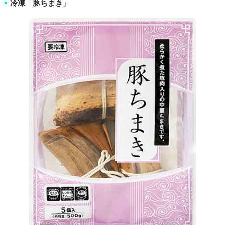
冷凍「豚ちまき」
■