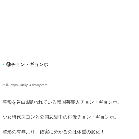
③チョン・ギョンホ
■
出典: https://lucky04.tistory.com
整形を告白&疑われている韓国芸能人チョン・ギョンホ。
少女時代スヨンと公開恋愛中の俳優チョン・ギョンホ。
整形の有無より、確実に分かるのは体重の変化！