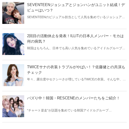
SEVENTEENジョシュアとジョンハンがユニット結成！デ
ビューはいつ？
SEVENTEENのビジュアル担当として人気を集めているジョシュアと
ジョンハン。そんなイケメン2人が、ユニット結成を発表しました！
今回はSEVENTEENジョシュアとジョンハンのユニットについてご紹
介します。
2回目の活動休止を発表！ILLITの日本人メンバー・モカは
何の病気？
韓国はもちろん、日本でも高い人気を集めているアイドルグループ・
ILLIT。今回はILLITモカの活動休止についてご紹介！気になる現在の
状況をチェックしてみましょう。
TWICEサナの衣装トラブルがやばい！？佐藤健との共演も
チェック
年々、露出度やセクシーさが増しているTWICEの衣装。そんな中、
TWICEサナの衣装にトラブルが発生しました。今回はTWICEサナの衣
装トラブルや、気になる佐藤健との共演についてご紹介します！
バズり中！韓国・RESCENEのメンバーたちをご紹介！
“チャート逆走”が話題を集めている韓国アイドルグループ
RESCENE（リセンヌ）。そこで今回はRESCENEのメンバーたちをご
紹介！今、SNSでバズっている理由も合わせてチェックしていきまし
ょう。