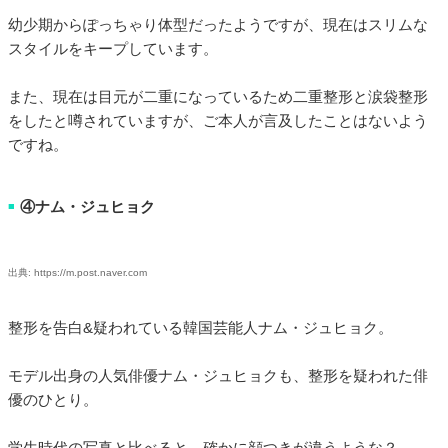
幼少期からぽっちゃり体型だったようですが、現在はスリムな
スタイルをキープしています。
また、現在は目元が二重になっているため二重整形と涙袋整形
をしたと噂されていますが、ご本人が言及したことはないよう
ですね。
④ナム・ジュヒョク
■
出典: https://m.post.naver.com
整形を告白&疑われている韓国芸能人ナム・ジュヒョク。
モデル出身の人気俳優ナム・ジュヒョクも、整形を疑われた俳
優のひとり。
学生時代の写真と比べると、確かに顔つきが違うような？