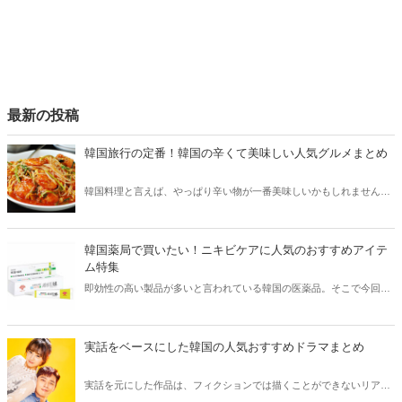
最新の投稿
韓国旅行の定番！韓国の辛くて美味しい人気グルメまとめ
韓国料理と言えば、やっぱり辛い物が一番美味しいかもしれません。
そこで今回は韓国の辛くて美味しい人気グルメをご紹介！辛い物が好
きな方はもちろん、体験したことのないような辛さに挑戦してみたい
方も必見です。
韓国薬局で買いたい！ニキビケアに人気のおすすめアイテ
ム特集
即効性の高い製品が多いと言われている韓国の医薬品。そこで今回は
韓国薬局でニキビケアにおすすめのアイテムをご紹介！日本人でも購
入できるニキビケアにおすすめのアイテムをチェックしてみましょ
う。
実話をベースにした韓国の人気おすすめドラマまとめ
実話を元にした作品は、フィクションでは描くことができないリアル
さが魅力のひとつ！そこで今回は実話をベースにした韓国の人気ドラ