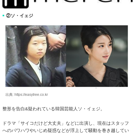
②ソ・イェジ
■
出典: https://easytree.co.kr
整形を告白&疑われている韓国芸能人ソ・イェジ。
ドラマ「サイコだけど大丈夫」などに出演し、現在はスタッフ
へのパワハワやいじめ疑惑などが浮上して騒動を巻き越してい