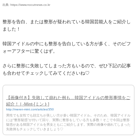
出典: https://www.nocutnews.co.kr
整形を告白、または整形が疑われている韓国芸能人をご紹介し
ました！
韓国アイドルの中にも整形を告白している方が多く、そのビフ
ォーアフターに驚くはず。
さらに整形に失敗してしまった方もいるので、ぜひ下記の記事
も合わせてチェックしてみてくださいね♡
【画像付き】失敗して崩れた例も…韓国アイドルの整形事情をご
紹介！ | -Mint-[ミント]
http://meren-mint.com/articles/350
男性でも女性でも顔立ちが美しい方が多い韓国アイドル。そのため、韓国アイドル
には“整形疑惑”が付いて回り、実際に整形をしている方も多数！そこで今回は整形
疑惑がある韓国アイドルを男女ともにご紹介します。実際の画像や崩れてしまった
失敗例もチェックしていきましょう♡