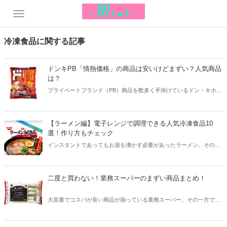
冷凍食品に関する記事
ドンキPB「情熱価格」の商品は安いけどまずい？人気商品
は？
プライベートブランド（PB）商品を数多く手掛けているドン・キホー
テ。PB商品はお値段がとっても安いですが「まずい」「失敗した」と
いう声も少なくありません。ドンキの人気PB商品と共に、まずいとい
う噂を調査してみましょう！
【ラーメン編】電子レンジで調理できる人気冷凍食品10
選！作り方もチェック
インスタントであってもお湯を沸かす必要があったラーメン。その一
方で、最近では電子レンジだけで調理できる冷凍ラーメンも増えてい
ます。電子レンジで調理できる人気の冷凍ラーメンをご紹介します！
二度と買わない！業務スーパーのまずい商品まとめ！
大容量でコスパが良い商品が揃っている業務スーパー。その一方で、
中にはとてもまずく「二度と買わない」「思わず捨てた」という不人
気な商品もあるようです。今回は業務スーパーのまずい商品をまとめ