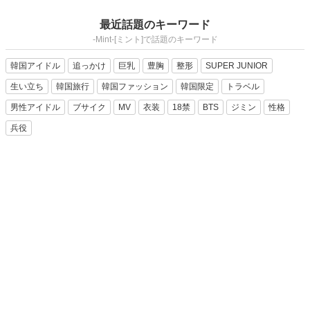
最近話題のキーワード
-Mint-[ミント]で話題のキーワード
韓国アイドル
追っかけ
巨乳
豊胸
整形
SUPER JUNIOR
生い立ち
韓国旅行
韓国ファッション
韓国限定
トラベル
男性アイドル
ブサイク
MV
衣装
18禁
BTS
ジミン
性格
兵役