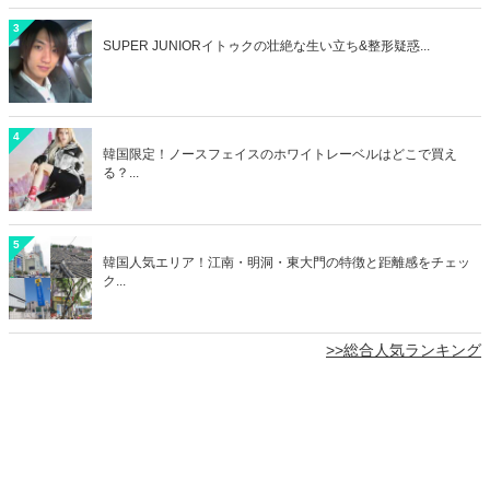
3
SUPER JUNIORイトゥクの壮絶な生い立ち&整形疑惑...
4
韓国限定！ノースフェイスのホワイトレーベルはどこで買え
る？...
5
韓国人気エリア！江南・明洞・東大門の特徴と距離感をチェッ
ク...
>>総合人気ランキング