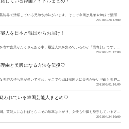
活躍している韓国アイドルまとめ！
芸能界で活躍している兄弟や姉妹がいます。そこで今回は兄弟や姉妹で活躍し
！お互いがアイドルという方はもちろん、兄弟や姉妹が俳優や女優、アナウン
2021/09/28 12:00
てチェックしてみましょう♫
芸能人を日本と韓国からお届け！
を表す言葉がたくさんある中、最近人気を集めているのが「恐竜顔」です。そ
国からお届けしましょう♪
2021/05/21 12:00
の理由と美脚になる方法を伝授♡
な美脚の持ち主が多いですね。そこで今回は韓国人に美脚が多い理由と美脚に
美脚に憧れる方は要チェックですよ！
2021/05/01 16:00
疑われている韓国芸能人まとめ♡
国。芸能人になればさらにその確率は上がり、女優も俳優も整形している方が
告白、または整形が疑われている韓国芸能人をまとめてご紹介します♡
2021/04/24 10:00