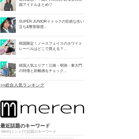
国アイドルまとめ♡
3
SUPER JUNIORイトゥクの壮絶な生い
立ち&整形疑惑...
4
韓国限定！ノースフェイスのホワイト
レーベルはどこで買える？...
5
韓国人気エリア！江南・明洞・東大門
の特徴と距離感をチェック...
>>総合人気ランキング
最近話題のキーワード
-Mint-[ミント]で話題のキーワード