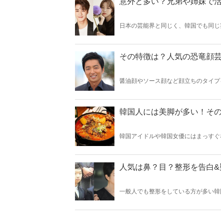
意外と多い？兄弟や姉妹で
日本の芸能界と同じく、韓国でも同じ
ている韓国アイドルをまとめてご紹介
サーとして活動している方々も合わせ
その特徴は？人気の恐竜顔
醤油顔やソース顔など顔立ちのタイプ
こで今回は恐竜顔の芸能人を日本と韓
韓国人には美脚が多い！そ
韓国アイドルや韓国女優にはまっすぐ
なれる方法をご紹介♡韓国人のような
人気は鼻？目？整形を告白&
一般人でも整形をしている方が多い韓
たくさんいます。そこで今回は整形を