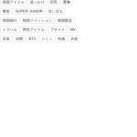
韓国アイドル
追っかけ
巨乳
豊胸
整形
SUPER JUNIOR
生い立ち
韓国旅行
韓国ファッション
韓国限定
トラベル
男性アイドル
ブサイク
MV
衣装
18禁
BTS
ジミン
性格
兵役