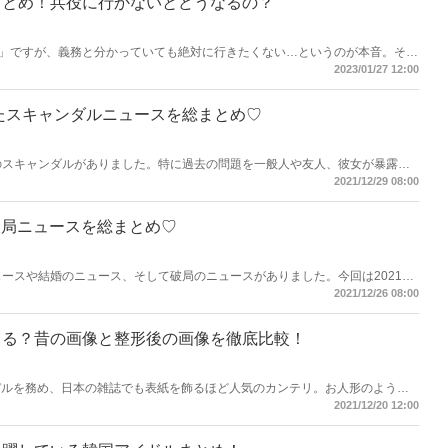
まとめ！兵役に行かないとどうなるの？
」ですが、義務と分かっていても絶対に行きたくない…というのが本音。そん
した方々もいます。兵役逃れをした韓国芸能人やその手段などをご紹介しま
2023/01/27 12:00
せたスキャンダルニュースを総まとめ♡
んのスキャンダルがありました。特に過去の問題を一般人や友人、彼女が暴露す
います。今回は2021年に韓国を騒がせたスキャンダルニュースをまとめてご
2021/12/29 08:00
破局ニュースを総まとめ♡
ュースや結婚のニュース、そして破局のニュースがありました。今回は2021年
して破局のニュースをまとめてご紹介します！
2021/12/26 08:00
てる？昔の画像と整形後の画像を徹底比較！
モデルを務め、日本の雑誌でも表紙を飾るほど人気のカンテリ。お人形のような
ても整形感が…。今回は昔の画像と現在の画像から、カンテリがどこを整形し
2021/12/20 12:00