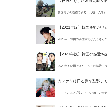
兵役逃れをした韓国芸能人
韓国男子の義務である「兵役（入隊）
な中、違法な手段を使って兵役逃れを
す！
【2021年版】韓国を騒が
2021年、韓国の芸能界ではたくさ
るというケースが相次ぎ衝撃が走って
紹介します！
【2021年版】韓国の熱愛&
2021年も韓国ではたくさんの熱愛ニ
に韓国で話題を集めた熱愛と結婚、そ
カンテリは目と鼻を整形し
ファッションブランド「chuu」の
可愛い顔立ちをしていますが、どうし
たのか徹底比較していきましょう。