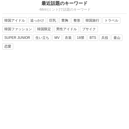
最近話題のキーワード
-Mint-[ミント]で話題のキーワード
韓国アイドル
追っかけ
巨乳
豊胸
整形
韓国旅行
トラベル
韓国ファッション
韓国限定
男性アイドル
ブサイク
SUPER JUNIOR
生い立ち
MV
衣装
18禁
BTS
兵役
釜山
恋愛