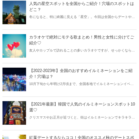
人気の星空スポットを全国からご紹介！穴場のスポットは
どこ？
冬になると、特に綺麗に見える「星空」。今回は全国からデートや旅
行におすすめな人気の星空スポットをご紹介します！
カラオケで絶対にモテる歌まとめ！男性と女性に分けてご
紹介♡
友人やカップルで訪れることの多いカラオケですが、せっかくならモ
テる歌を選びたいもの！そこで今回は告白にも使えそうなカラオケで
モテる歌を男性編と女性編に分けてご紹介します。
【2022-2023年】全国のおすすめイルミネーションをご紹
介！穴場は？
10月下旬から年明け2月頃まで、全国各地でイルミネーションイベン
トが開催されます。おすすめのイルミネーションスポットや穴場のイ
ルミネーションスポットをご紹介しましょう♪
【2021年最新】韓国で人気のイルミネーションスポット10
選♡
クリスマスやお正月が近づくと、街はイルミネーションでキラキラと
色づき始めますね。韓国は特にイルミネーションが豪華なことで知ら
れており、ソウルを始め全国にたくさんのイルミネーションスポット
があります。今回は韓国で人気のイルミネーションスポットをまとめ
紅葉デートするならココ！全国のオススメ秋のデートスポ