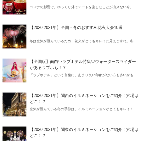
コロナの影響で、ゆっくり外でデートを楽しむことが出来ない今。お
うちでデートをするカップルが急増中！でも、おうちデートだからと
油断してはいけません♪今回はおうちデートでのマナーを服装や挨拶
などテーマに分けてご紹介します！
【2020-2021年】全国・冬のおすすめ花火大会10選
冬は空気が澄んでいるため、花火がとてもキレイに見えますね。冬に
花火大会を行うという地域も多く、夏の花火とは違った楽しさも♫今
回は冬のおすすめ花火大会を全国からお届けします♡
【全国版】面白いラブホテル特集♡ウォータースライダー
があるラブホも！？
「ラブホテル」という言葉に、あまり良い印象がない方も多いかもし
れません。でも、今のラブホテルはとってもオシャレで面白いコンセ
プトのお部屋もいっぱい！今回は面白いコンセプトのお部屋があるラ
ブホテルを、全国からご紹介しましょう♪
【2020-2021年】関西のイルミネーションをご紹介！穴場は
どこ！？
空気が澄んでいる冬の季節は、イルミネーションがとてもキレイ！冬
のデートやドライブと共にイルミネーションを楽しみたいという方も
多いはずです。今回は2020～2021年最新の関西イルミネーションスポ
ットをご紹介します♡
【2020-2021年】関東のイルミネーションをご紹介！穴場は
どこ！？