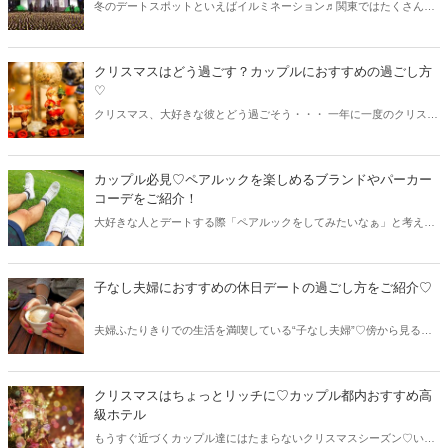
冬のデートスポットといえばイルミネーション♬関東ではたくさんの
イルミネーションスポットがあり、穴場が知りたい！という方も多い
はずです。今回は2020～2021年最新の関東イルミネーションスポット
をご紹介します♡
クリスマスはどう過ごす？カップルにおすすめの過ごし方
♡
クリスマス、大好きな彼とどう過ごそう・・・ 一年に一度のクリスマ
ス、世のカップルはどんな風に 過ごしているんでしょう？ 今回は、
カップルにおすすめのクリスマスの過ごし方を ご紹介します♡
カップル必見♡ペアルックを楽しめるブランドやパーカー
コーデをご紹介！
大好きな人とデートする際「ペアルックをしてみたいなぁ」と考えた
ことは、きっと誰にでもあるはず！ペアルックはカップルだからこそ
楽しめるもの♡今回はカップル必見のペアルックを楽しめるブランド
やパーカーコーデをご紹介します。
子なし夫婦におすすめの休日デートの過ごし方をご紹介♡
夫婦ふたりきりでの生活を満喫している“子なし夫婦”♡傍から見ると
「夫婦ふたりきりでいつもラブラブね」と思われがちですが、意外に
も休日にゆっくりとデートを楽しんでいる子なし夫婦は少ないのだと
か？今回は子なし夫婦におすすめの休日デートの過ごし方をご紹介し
クリスマスはちょっとリッチに♡カップル都内おすすめ高
ます♪
級ホテル
もうすぐ近づくカップル達にはたまらないクリスマスシーズン♡いつ