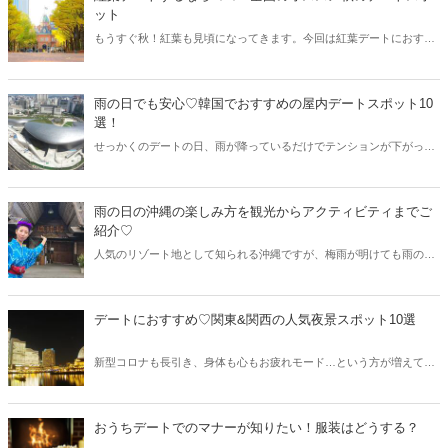
てご紹介します♡
ット
もうすぐ秋！紅葉も見頃になってきます。今回は紅葉デートにおすす
めのスポットを紹介します。
雨の日でも安心♡韓国でおすすめの屋内デートスポット10
選！
せっかくのデートの日、雨が降っているだけでテンションが下がって
しまう…という方も多いはず。そこで今回は雨の日でも楽しめる韓国
でおすすめの屋内デートスポットをご紹介♡雨の日の観光にもおすす
めなので、ぜひ参考にしてみてください。
雨の日の沖縄の楽しみ方を観光からアクティビティまでご
紹介♡
人気のリゾート地として知られる沖縄ですが、梅雨が明けても雨の日
が多いことで有名。でも、沖縄には雨の日でも楽しめる観光スポット
やアクティビティがいっぱいあります。今回は雨の日の沖縄の楽しみ
方をご紹介しましょう♫
デートにおすすめ♡関東&関西の人気夜景スポット10選
新型コロナも長引き、身体も心もお疲れモード…という方が増えてい
るはず。そこで今回はリフレッシュにもピッタリの夜景スポットをご
紹介！関東と関西から、人気の夜景スポットを厳選してご紹介します
♡
おうちデートでのマナーが知りたい！服装はどうする？