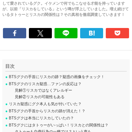
して愛されているグク。イケメンで何でもこなせる才能を持っています
が、以前「リスカをしている」という噂が浮上していました。増え続けて
いるタトゥーとリスカの関係性は？その真相を徹底調査していきます！
目次
●
BTSグクの手首にリスカの跡？疑惑の画像をチェック！
●
BTSグクのリスカ疑惑…ファンの反応は？
見解①リスカではなくアレルギー
見解②リスカの可能性もある
●
リスカ疑惑にグク本人も気が付いていた？
●
BTSグクの手首からリスカの跡が消えた！？
●
BTSグクは本当にリスカしていたの？
●
BTSグクにはタトゥーがいっぱい！リスカとの関係性は？
タトゥーも自傷行為の一種では？という声も…