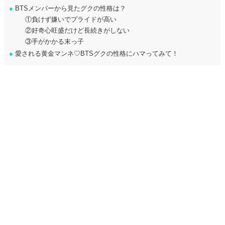
●
BTSメンバーから見たグクの性格は？
①負けず嫌いでプライドが高い
②好奇心旺盛だけど長続きがしない
③手がかかる末っ子
●
愛される黄金マンネ♡BTSグクの性格にハマってみて！