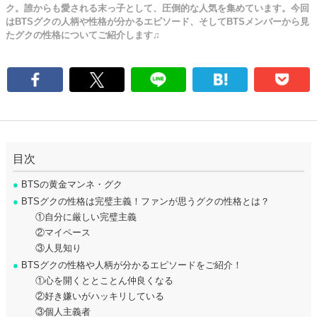
ク。誰からも愛される末っ子として、圧倒的な人気を集めています。今回
はBTSグクの人柄や性格が分かるエピソード、そしてBTSメンバーから見
たグクの性格についてご紹介します♫
目次
●
BTSの黄金マンネ・グク
●
BTSグクの性格は完璧主義！ファンが思うグクの性格とは？
①自分に厳しい完璧主義
②マイペース
③人見知り
●
BTSグクの性格や人柄が分かるエピソードをご紹介！
①心を開くととことん仲良くなる
②好き嫌いがハッキリしている
③個人主義者