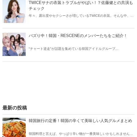
TWICEサナの衣装トラブルがやばい！？佐藤健との共演も
チェック
年々、露出度やセクシーさが増しているTWICEの衣装。そんな中、
TWICEサナの衣装にトラブルが発生しました。今回はTWICEサナの衣
装トラブルや、気になる佐藤健との共演についてご紹介します！
バズり中！韓国・RESCENEのメンバーたちをご紹介！
“チャート逆走”が話題を集めている韓国アイドルグループ
RESCENE（リセンヌ）。そこで今回はRESCENEのメンバーたちをご
紹介！今、SNSでバズっている理由も合わせてチェックしていきまし
ょう。
最新の投稿
韓国旅行の定番！韓国の辛くて美味しい人気グルメまとめ
韓国料理と言えば、やっぱり辛い物が一番美味しいかもしれません。