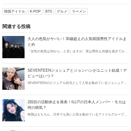
韓国アイドル
K-POP
BTS
グルメ
ラーメン
関連する投稿
大人の色気がヤバい！30歳超えの人気韓国男性アイドルま
とめ
「女性の色気は30から」と言いますが、実は男性も30歳を過ぎてから
より魅力が増すことをご存知でしたか？そこで今回は30歳超えの人気
韓国アイドルたちをご紹介します！
SEVENTEENジョシュアとジョンハンがユニット結成！デ
ビューはいつ？
SEVENTEENのビジュアル担当として人気を集めているジョシュアと
ジョンハン。そんなイケメン2人が、ユニット結成を発表しました！
今回はSEVENTEENジョシュアとジョンハンのユニットについてご紹
介します。
2回目の活動休止を発表！ILLITの日本人メンバー・モカは
何の病気？
韓国はもちろん、日本でも高い人気を集めているアイドルグループ・
ILLIT。今回はILLITモカの活動休止についてご紹介！気になる現在の
状況をチェックしてみましょう。