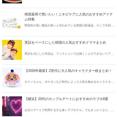
そこで今回は韓国の辛くて美味しい人気グルメをご紹介！辛い物が好
きな方はもちろん、体験したことのないような辛さに挑戦してみたい
方も必見です。
韓国薬局で買いたい！ニキビケアに人気のおすすめアイテ
ム特集
即効性の高い製品が多いと言われている韓国の医薬品。そこで今回は
韓国薬局でニキビケアにおすすめのアイテムをご紹介！日本人でも購
入できるニキビケアにおすすめのアイテムをチェックしてみましょ
う。
実話をベースにした韓国の人気おすすめドラマまとめ
実話を元にした作品は、フィクションでは描くことができないリアル
さが魅力のひとつ！そこで今回は実話をベースにした韓国の人気ドラ
マをご紹介します。
【2026年最新】Z世代に大人気のキャラクター総まとめ！
キティちゃん、ポケモンなど時代によって人気を集めるキャラクター
は異なります。そこで今回はZ世代に大人気のキャラクターたちをご
紹介！2026年の今、巷で流行っているキャラクターをまとめてチェッ
クしてみましょう。
【横浜】20代のカップルデートにおすすめのラブホ8選
お泊りデートで利用する方も多いラブホテル。でもせっかくなら、キ
レイでおしゃれなラブホテルを選びたいですね。そこで今回は20代の