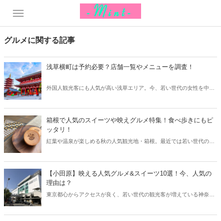
グルメに関する記事
浅草横町は予約必要？店舗一覧やメニューを調査！
外国人観光客にも人気が高い浅草エリア。今、若い世代の女性を中心
に注目を集めているのが「浅草横町」です。そこで今回は浅草横町の
店舗一覧やメニューと共に、予約の有無などをご紹介します！
箱根で人気のスイーツや映えグルメ特集！食べ歩きにもピ
ッタリ！
紅葉や温泉が楽しめる秋の人気観光地・箱根。最近では若い世代の観
光客が増えていますが、そのお目当てはスイーツやグルメ！そこで今
回は箱根で人気のスイーツや映えグルメをご紹介します。
【小田原】映える人気グルメ&スイーツ10選！今、人気の
理由は？
東京都心からアクセスが良く、若い世代の観光客が増えている神奈川
県小田原市。特に食べ歩きできる映えグルメやスイーツが多く、観光
スポットも点在しています。今回は小田原から、映えるグルメやスイ