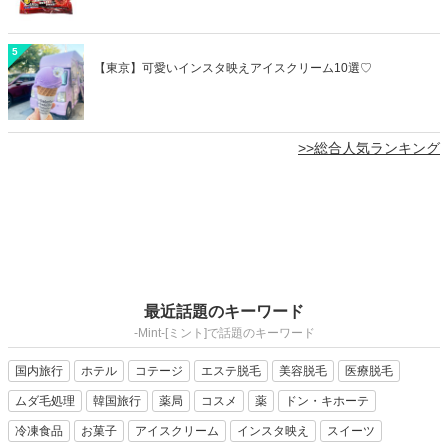
5
【東京】可愛いインスタ映えアイスクリーム10選♡
>>総合人気ランキング
最近話題のキーワード
-Mint-[ミント]で話題のキーワード
国内旅行
ホテル
コテージ
エステ脱毛
美容脱毛
医療脱毛
ムダ毛処理
韓国旅行
薬局
コスメ
薬
ドン・キホーテ
冷凍食品
お菓子
アイスクリーム
インスタ映え
スイーツ