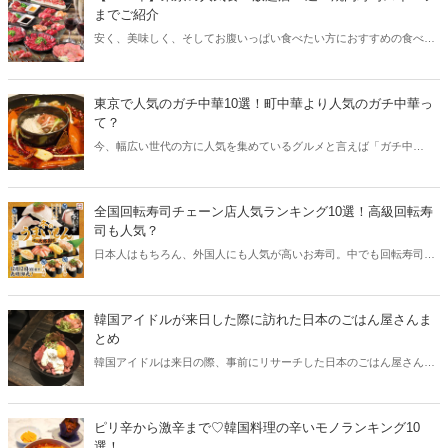
までご紹介
安く、美味しく、そしてお腹いっぱい食べたい方におすすめの食べ放
題。東京エリアから焼肉、寿司、そしてスイーツの人気食べ放題店を
厳選してご紹介します♪
東京で人気のガチ中華10選！町中華より人気のガチ中華っ
て？
今、幅広い世代の方に人気を集めているグルメと言えば「ガチ中
華」。東京都内から美味しいガチ中華が楽しめる人気店をご紹介しま
す！
全国回転寿司チェーン店人気ランキング10選！高級回転寿
司も人気？
日本人はもちろん、外国人にも人気が高いお寿司。中でも回転寿司は
リーズナブルな価格で子供でも楽しめるのが特徴です。全国から人気
の回転寿司チェーンをご紹介します！
韓国アイドルが来日した際に訪れた日本のごはん屋さんま
とめ
韓国アイドルは来日の際、事前にリサーチした日本のごはん屋さんで
食事を楽しんでいることをたびたび公表しています。韓国アイドルた
ちが来日の際に訪れた日本のごはん屋さんをご紹介します！
ピリ辛から激辛まで♡韓国料理の辛いモノランキング10
選！