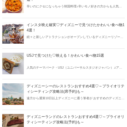
辛いのにクセになっちゃう韓国料理♪辛いモノ好きの方からも人気が
高く、日本にも数え切れないほどの韓国料理店がオープンしていま
す。今回はピリ辛から激辛まで、韓国料理の辛いモノをランキング形
式でご紹介します♡
インスタ映え確実♡ディズニーで見つけたかわいい食べ物1
4選！
続々と新しいアトラクションがオープンしているディズニーリゾート
♬でも、ディズニーの楽しみはアトラクションだけではありません！
ランドにもシーにも、インスタ映え確実のかわいい食べ物がいっぱい
♡今回はインスタ映え確実のかわいい食べ物をディズニーランドとデ
USJで見つけた♡映える！かわいい食べ物15選
ィズニーシーからご紹介します。
人気のテーマパーク・USJ（ユニバーサルスタジオジャパン）♫アト
ラクションの面白さや独特な世界観だけでなく、かわいい食べ物もい
っぱいあります。今回はUSJから確実に映えるというかわいい食べ物
をジャンルごとにご紹介します♡
ディズニーシーのレストランおすすめ4選♡～プライオリテ
ィシーティング攻略法(席予約)も～
遠方から通算10日以上ディズニーに通う筆者が おすすめのディズニー
シーのレストランをご紹介します♪ 予約のコツもばっちりお伝えしま
すよ♡
ディズニーランドのレストランおすすめ4選♡～プライオリ
ティシーティング攻略法(予約)も～