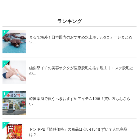
ランキング
1
まるで海外！日本国内のおすすめ水上ホテル&コテージまとめ
♡...
2
編集部イチの美容オタクが医療脱毛を推す理由｜エステ脱毛と
の...
3
韓国薬局で買うべきおすすめアイテム10選！買い方もおさら
い...
4
ドンキPB「情熱価格」の商品は安いけどまずい？人気商品
は？...