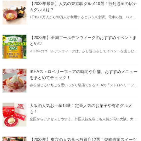
ーツをご紹介します！
【2023年最新】人気の東京駅グルメ10選！行列必至の駅ナ
カグルメは？
1日約80万人から90万人が利用するという東京駅。電車の他、バスの
発着も日本トップレレベルであり、朝から晩まで多くの方で賑わいま
す。また東京駅にはショッピングスポットやグルメスポットも多いの
が特徴。東京駅から人気の駅ナカグルメをご紹介します！
【2023年】全国ゴールデンウィークのおすすめイベントま
とめ♡
2023年のゴールデンウィークは、少し遠出をしてイベントを楽しむ方
も多い様子。その一方で、東京都心を中心に様々なグルメイベントな
ども開催されます。早速、2023年のゴールデンウィークに訪れたいお
すすめのイベントをチェックしていきましょう♪
IKEAストロベリーフェアの時間や店舗、おすすめメニュー
をまとめてチェック！
春を感じるいちごを思いっきり堪能できるIKEAの「ストロベリーフェ
ア」。ショッピングの合間に絶品スイーツが食べられるのは嬉しいで
すね！IKEAストロベリーフェアの時間や開催店舗、おすすめメニュー
をまとめてご紹介します♪
大阪の人気お土産13選！定番人気のお菓子や有名グルメ
も！
全国からアクセスしやすく、外国人観光客にも人気が高い大阪。大阪
にはここでしか買うことができないお土産もいっぱいあります。定番
のお菓子からグルメまで、大阪の人気お土産をご紹介します！
【2023年】東京の人気食べ放題店12選！焼肉寿司スイーツ