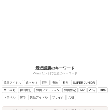
最近話題のキーワード
-Mint-[ミント]で話題のキーワード
韓国アイドル
追っかけ
巨乳
豊胸
整形
SUPER JUNIOR
生い立ち
韓国旅行
韓国ファッション
韓国限定
MV
衣装
18禁
トラベル
BTS
男性アイドル
ブサイク
兵役