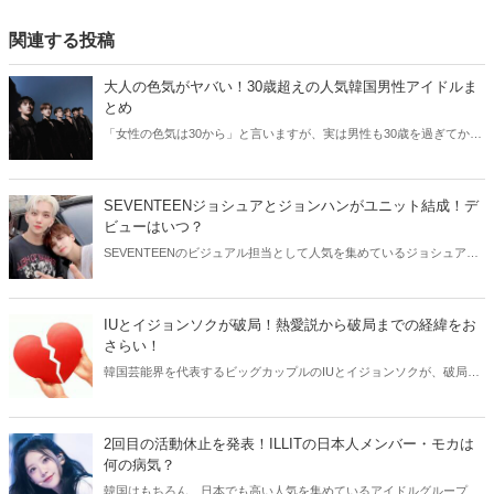
関連する投稿
大人の色気がヤバい！30歳超えの人気韓国男性アイドルま
とめ
「女性の色気は30から」と言いますが、実は男性も30歳を過ぎてから
より魅力が増すことをご存知でしたか？そこで今回は30歳超えの人気
韓国アイドルたちをご紹介します！
SEVENTEENジョシュアとジョンハンがユニット結成！デ
ビューはいつ？
SEVENTEENのビジュアル担当として人気を集めているジョシュアと
ジョンハン。そんなイケメン2人が、ユニット結成を発表しました！
今回はSEVENTEENジョシュアとジョンハンのユニットについてご紹
介します。
IUとイジョンソクが破局！熱愛説から破局までの経緯をお
さらい！
韓国芸能界を代表するビッグカップルのIUとイジョンソクが、破局を
発表しました。そこで今回はIUとイジョンソクの熱愛から破局までを
おさらいしてみましょう。
2回目の活動休止を発表！ILLITの日本人メンバー・モカは
何の病気？
韓国はもちろん、日本でも高い人気を集めているアイドルグループ・