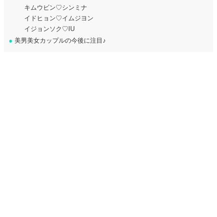
キムウビン♡シンミナ
イドヒョン♡イムジヨン
イジョンソク♡IU
●
美男美女カップルの今後に注目♪