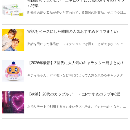
韓国薬局で買いたい！ニキビケアに人気のおすすめアイテ
ム特集
即効性の高い製品が多いと言われている韓国の医薬品。そこで今回は
韓国薬局でニキビケアにおすすめのアイテムをご紹介！日本人でも購
入できるニキビケアにおすすめのアイテムをチェックしてみましょ
う。
実話をベースにした韓国の人気おすすめドラマまとめ
実話を元にした作品は、フィクションでは描くことができないリアル
さが魅力のひとつ！そこで今回は実話をベースにした韓国の人気ドラ
マをご紹介します。
【2026年最新】Z世代に大人気のキャラクター総まとめ！
キティちゃん、ポケモンなど時代によって人気を集めるキャラクター
は異なります。そこで今回はZ世代に大人気のキャラクターたちをご
紹介！2026年の今、巷で流行っているキャラクターをまとめてチェッ
クしてみましょう。
【横浜】20代のカップルデートにおすすめのラブホ8選
お泊りデートで利用する方も多いラブホテル。でもせっかくなら、キ
レイでおしゃれなラブホテルを選びたいですね。そこで今回は20代の
カップルデートにおすすめのラブホを横浜エリアからご紹介します！