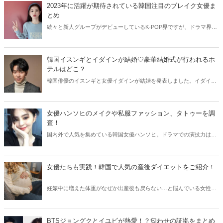
韓国ドラマの歴代人気カップルをご紹介します。
2023年に活躍が期待されている韓国注目のブレイク女優ま
とめ
続々と新人グループがデビューしているK-POP界ですが、ドラマ界で
も新人女優たちの活躍が目立っています。今回は2023年に活躍が期待
されている、韓国の注目ブレイク女優たちをご紹介します！
韓国イスンギとイダインが結婚♡豪華結婚式が行われるホ
テルはどこ？
韓国俳優のイスンギと女優イダインが結婚を発表しました。イダイン
は実家がお金持ちなことで知られていますが、イスンギのファンは二
人の交際に反対しデモを行ったことも。二人のプロフィールや結婚式
についてご紹介します！
女優ハンソヒのメイクや私服ファッション、タトゥーを調
査！
国内外で人気を集めている韓国女優ハンソヒ。ドラマでの演技力はも
ちろん、メイクやファッション、タトゥーなども話題になることが多
いです。今回はハンソヒのプロフィールや出演ドラマと共にメイクや
私服ファッション、タトゥーについてご紹介します！
女優たちも実践！韓国で人気の産後ダイエットをご紹介！
妊娠中に増えた体重がなぜか出産後も戻らない…と悩んでいる女性は
多いですね。そこで今回は出産後に美しいスタイルを取り戻した韓国
女優たちが、実践していた産後ダイエット方法をご紹介します♫
BTSジョングクとイユビが熱愛！？匂わせの証拠をまとめ