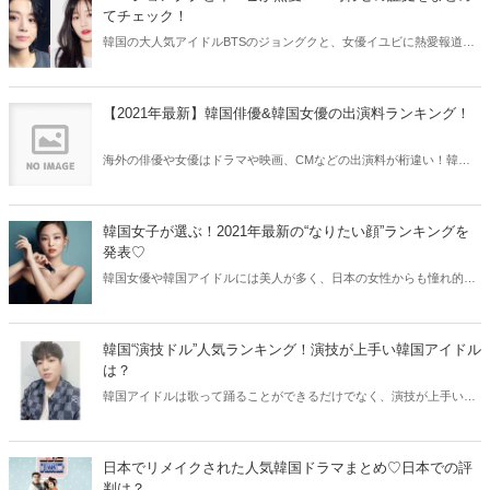
てチェック！
韓国の大人気アイドルBTSのジョングクと、女優イユビに熱愛報道が
浮上！その証拠となるのが数々の“匂わせ”なんだとか？今回はジョン
グクとイユビの匂わせをまとめてご紹介します♫
【2021年最新】韓国俳優&韓国女優の出演料ランキング！
海外の俳優や女優はドラマや映画、CMなどの出演料が桁違い！韓国
でもトップ俳優や女優は驚くほど高額な出演料を受け取っています。
今回は2021年最新の韓国俳優&女優の出演料ランキングをご紹介しま
す♫
韓国女子が選ぶ！2021年最新の“なりたい顔”ランキングを
発表♡
韓国女優や韓国アイドルには美人が多く、日本の女性からも憧れ的な
存在として注目されています。そこで今回は韓国女子が選ぶ“なりたい
顔”ランキングを発表！韓国の整形外科医が明かした情報を元に、韓国
女子が本当になりたい顔をご紹介していきます♡
韓国“演技ドル”人気ランキング！演技が上手い韓国アイドル
は？
韓国アイドルは歌って踊ることができるだけでなく、演技が上手い方
も多いです。そこで今回は演技が上手い“演技ドル（演技ができるアイ
ドル）”ランキングをご紹介！俳優や女優も顔負けの、高い演技力を持
っている韓国アイドルたちをチェックしてみましょう♡
日本でリメイクされた人気韓国ドラマまとめ♡日本での評
判は？