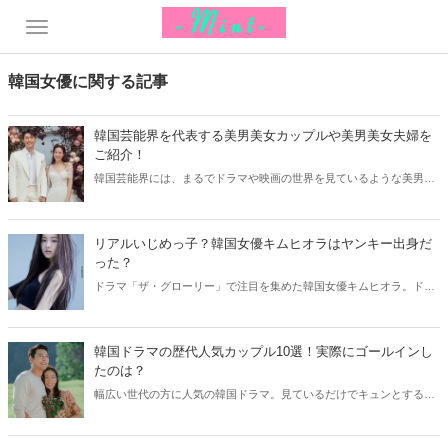
韓国女優に関する記事
韓国芸能界を代表する美男美女カップルや美男美女夫婦を
ご紹介！
韓国芸能界には、まるでドラマや映画の世界を見ているような美男美
女カップルや美男美女夫婦がたくさんいます。今回は韓国芸能界を代
表する美男美女夫婦や美男美女カップルをご紹介します！
リアルいじめっ子？韓国女優キムヒオラはヤンキー出身だ
った？
ドラマ「ザ・グローリー」で注目を集めた韓国女優キムヒオラ。ドラ
マの中ではいじめの加害者を演じていたキムヒオラですが、実際に中
学生時代のいじめ疑惑が浮上しています。
韓国ドラマの歴代人気カップル10選！実際にゴールインし
たのは？
幅広い世代の方に人気の韓国ドラマ。見ているだけでキュンとするよ
うなラブシーンも多いですが、あまりにもお似合いなカップルには
「実際にも付き合って欲しい！」という声も上がっています。今回は