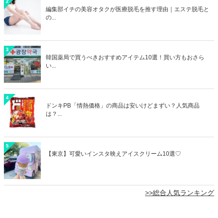
2
編集部イチの美容オタクが医療脱毛を推す理由｜エステ脱毛と
の...
3
韓国薬局で買うべきおすすめアイテム10選！買い方もおさら
い...
4
ドンキPB「情熱価格」の商品は安いけどまずい？人気商品
は？...
5
【東京】可愛いインスタ映えアイスクリーム10選♡
>>総合人気ランキング