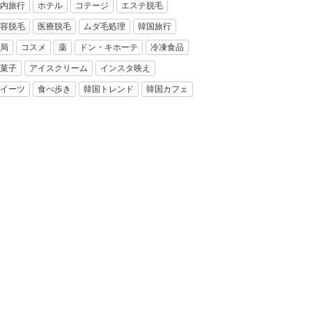
内旅行
ホテル
コテージ
エステ脱毛
容脱毛
医療脱毛
ムダ毛処理
韓国旅行
局
コスメ
薬
ドン・キホーテ
冷凍食品
菓子
アイスクリーム
インスタ映え
イーツ
食べ歩き
韓国トレンド
韓国カフェ