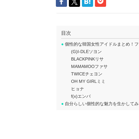
目次
●
個性的な韓国女性アイドルまとめ！フ
(G)I-DLEソヨン
BLACKPINKリサ
MAMAMOOファサ
TWICEチェヨン
OH MY GIRLミミ
ヒョナ
f(x)エンバ
●
自分らしい個性的な魅力を生かしてみ