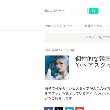
-Mint-[ミント]トップ
海外エンタメ
※本ページはプロ
2023年10月29日
公開
個性的な韓
やヘアスタ
清楚で可愛らしい美人タイプが人気の韓国
ルでファンを魅了しているアイドルたちも
どをご紹介します！