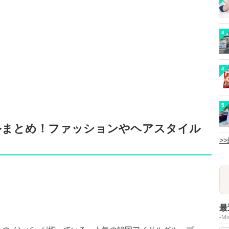
3
4
5
ルまとめ！ファッションやヘアスタイル
>
最
-M