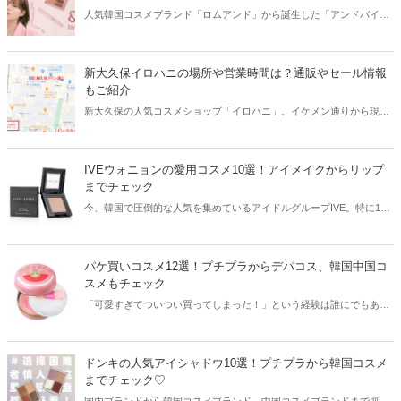
人気韓国コスメブランド「ロムアンド」から誕生した「アンドバイロ
ムアンド」。プチプラ価格と可愛さで話題を集めており、全種類ゲッ
トしたい！という声も続々。「アンドバイロムアンド」のコスメが買
える場所やかわいい全商品ラインナップをご紹介します♪
新大久保イロハニの場所や営業時間は？通販やセール情報
もご紹介
新大久保の人気コスメショップ「イロハニ」。イケメン通りから現在
の場所に移転した後も人気を集めています。今回は新大久保イロハニ
のアクセス方法や営業時間などをご紹介します！
IVEウォニョンの愛用コスメ10選！アイメイクからリップ
までチェック
今、韓国で圧倒的な人気を集めているアイドルグループIVE。特に10
代から20代の韓国女子に高く評価され、そのメイクを真似するファン
も続出中。IVEのセンターを務めるウォニョンの愛用コスメをご紹介
します。
パケ買いコスメ12選！プチプラからデパコス、韓国中国コ
スメもチェック
「可愛すぎてついつい買ってしまった！」という経験は誰にでもある
はず。特にコスメは年々、そのパッケージが可愛くおしゃれに進化し
ています。プチプラ、デパコス、韓国、中国に分けてパケ買い必至の
おすすめコスメをご紹介します！
ドンキの人気アイシャドウ10選！プチプラから韓国コスメ
までチェック♡