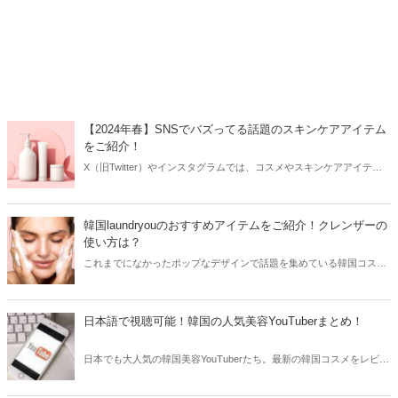
【2024年春】SNSでバズってる話題のスキンケアアイテム
をご紹介！
X（旧Twitter）やインスタグラムでは、コスメやスキンケアアイテム
を使用したリアルなレビューが多数投稿されています。その投稿をき
っかけに人気が爆発するアイテムもあり、美容女子たちは日頃から
SNSをチェックしているはず！そこで今回はSNSでバズってる話題の
韓国laundryouのおすすめアイテムをご紹介！クレンザーの
スキンケアアイテムをご紹介します。
使い方は？
これまでになかったポップなデザインで話題を集めている韓国コスメ
ブランド「laundryou」。可愛いよりもおしゃれなデザインが好きな方
におすすめで、クレンザーはSNSを中心に大ヒット！今回は韓国
laundryouのおすすめアイテムと共に日本で購入できる場所をご紹介し
日本語で視聴可能！韓国の人気美容YouTuberまとめ！
ます。
日本でも大人気の韓国美容YouTuberたち。最新の韓国コスメをレビュ
ーしたり、まるでアイドルのような整形級メイクを披露することもあ
ります。そこで今回は韓国の人気美容YouTuberをまとめてご紹介しま