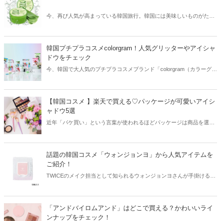
今、再び人気が高まっている韓国旅行。韓国には美味しいものがたく
さんありますが、実はお土産として持ち帰ることができないものも多
いです。今回は日本に持ち帰れない韓国みやげとその理由などをご紹
介します！
韓国プチプラコスメcolorgram！人気グリッターやアイシャ
ドウをチェック
今、韓国で大人気のプチプラコスメブランド「colorgram（カラーグラ
ム）」。今回はcolorgramから、人気のグリッターやアイシャドウなど
と共に日本店舗についてもご紹介します！
【韓国コスメ 】楽天で買える♡パッケージが可愛いアイシ
ャドウ5選
近年「パケ買い」という言葉が使われるほどパッケージは商品を選ぶ
上でウエイトを占めています。中でもコスメはシーズンごとに可愛く
ておしゃれなデザインが登場。今回は楽天市場で買えるパッケージが
可愛い韓国コスメをご紹介します♪
話題の韓国コスメ「ウォンジョンヨ」から人気アイテムを
ご紹介！
TWICEのメイク担当として知られるウォンジョンヨさんが手掛けるブ
ランド「ウォンジョンヨ」。ウォンジョンヨさんの年齢やプロフィー
ルと共に、「ウォンジョンヨ」から人気のアイテムをご紹介します！
「アンドバイロムアンド」はどこで買える？かわいいライ
ンナップをチェック！