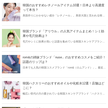
す！
韓国のおすすめレチノールアイテム10選！日本より高濃度
って本当？
美肌作りにかかせない成分「レチノール」。美容大国と言われる韓国
でも愛用している方が多く、プチプラなレチノールコスメも続々と登
場！韓国女子たちが愛用しているおすすめレチノールアイテムを韓国
コスメブランドからご紹介します。
韓国ブランド「アリウル」の人気アイテムまとめ！シミ効
果や毛穴効果は？
毛穴やシミに効果が高いと話題を集めている韓国スキンケアブランド
「アリウル」。今回はアリウルの人気アイテムと共に、気になる効果
などをご紹介します！
rom&の姉妹ブランド「nuse」のおすすめコスメをご紹介！
話題のリップは？
日本でも人気の韓国コスメブランド「rom&（ロムアンド）」。最近で
は姉妹ブランドなども展開しており、2023年6月に誕生した「nuse」
もそのひとつになります。今回は韓国コスメブランド「nuse」のおす
すめコスメなどをご紹介します！
韓国ハクスリーのおすすめオイルや化粧水12選！店舗はど
こに？
幅広い世代の方の愛されている韓国スキンケアブランド「ハクスリ
ー」。日本にも愛用者が多く、サボテンなどグリーンを感じる癒しの
香りが特徴。今回は韓国ハクスリーからおすすめスキンケアアイテム
をたっぷりご紹介します！