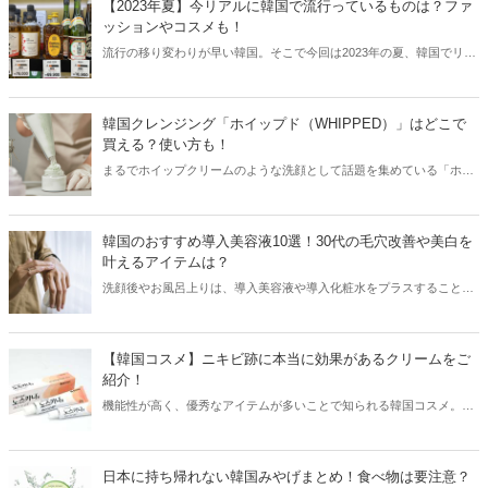
【2023年夏】今リアルに韓国で流行っているものは？ファ
ッションやコスメも！
流行の移り変わりが早い韓国。そこで今回は2023年の夏、韓国でリア
ルに流行っているものをご紹介！グルメからファッションまで、韓国
の最新トレンドをまとめてチェックしてみましょう。
韓国クレンジング「ホイップド（WHIPPED）」はどこで
買える？使い方も！
まるでホイップクリームのような洗顔として話題を集めている「ホイ
ップド（WHIPPED）」。韓国ではランキング1位を記録しています
が、日本ではどこで買えるのでしょうか？韓国「ホイップド
（WHIPPED）」の使い方や種類、購入場所などをご紹介します！
韓国のおすすめ導入美容液10選！30代の毛穴改善や美白を
叶えるアイテムは？
洗顔後やお風呂上りは、導入美容液や導入化粧水をプラスすること
で、後につける化粧水の浸透がアップします。そこで今回は韓国のお
すすめ導入美容液をご紹介します！
【韓国コスメ】ニキビ跡に本当に効果があるクリームをご
紹介！
機能性が高く、優秀なアイテムが多いことで知られる韓国コスメ。特
にニキビ跡やしみ、そばかすに効果的なクリームは幅広い世代の方に
人気を集めています。今回は韓国コスメから、ニキビ跡に本当に効果
があるクリームをご紹介します！
日本に持ち帰れない韓国みやげまとめ！食べ物は要注意？