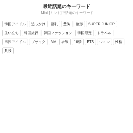
最近話題のキーワード
-Mint-[ミント]で話題のキーワード
韓国アイドル
追っかけ
巨乳
豊胸
整形
SUPER JUNIOR
生い立ち
韓国旅行
韓国ファッション
韓国限定
トラベル
男性アイドル
ブサイク
MV
衣装
18禁
BTS
ジミン
性格
兵役