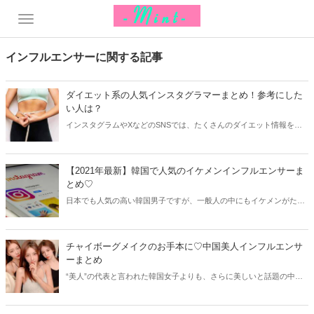
インフルエンサーに関する記事
ダイエット系の人気インスタグラマーまとめ！参考にした
い人は？
インスタグラムやXなどのSNSでは、たくさんのダイエット情報をチ
ェックすることができます。特に実際にダイエットに成功した方の体
験談やアドバイスは、とっても役に立つもの。そこで今回はダイエッ
ト系の人気インスタグラマーをご紹介します！
【2021年最新】韓国で人気のイケメンインフルエンサーま
とめ♡
日本でも人気の高い韓国男子ですが、一般人の中にもイケメンがたく
さんいます。そこで今回は韓国で人気のイケメンインフルエンサーを
まとめてご紹介！まるで韓国アイドルや韓国俳優のような雰囲気を持
つイケメンを早速チェックしてみましょう♡
チャイボーグメイクのお手本に♡中国美人インフルエンサ
ーまとめ
“美人”の代表と言われた韓国女子よりも、さらに美しいと話題の中国
美人インフルエンサーたち！チャイボーグと呼ばれる中国美人インフ
ルエンサーをよく知らないという方も多いはず。今回はチャイボーグ