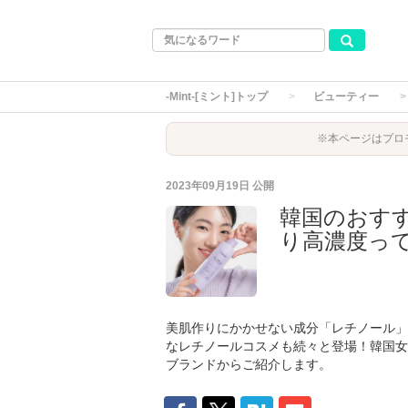
-Mint-[ミント]トップ
ビューティー
※本ページはプロ
2023年09月19日
公開
韓国のおす
り高濃度っ
美肌作りにかかせない成分「レチノール」
なレチノールコスメも続々と登場！韓国女
ブランドからご紹介します。