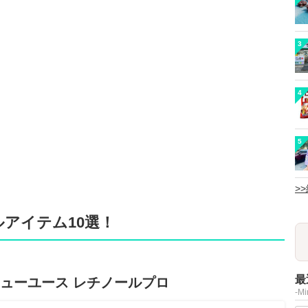
3
4
5
>
アイテム10選！
最
リニューユース レチノールプロ
-M