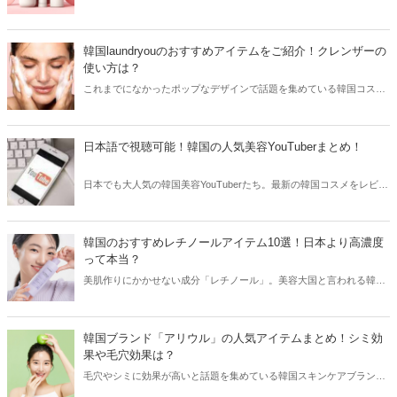
を使用したリアルなレビューが多数投稿されています。その投稿をき
っかけに人気が爆発するアイテムもあり、美容女子たちは日頃から
SNSをチェックしているはず！そこで今回はSNSでバズってる話題の
韓国laundryouのおすすめアイテムをご紹介！クレンザーの
スキンケアアイテムをご紹介します。
使い方は？
これまでになかったポップなデザインで話題を集めている韓国コスメ
ブランド「laundryou」。可愛いよりもおしゃれなデザインが好きな方
におすすめで、クレンザーはSNSを中心に大ヒット！今回は韓国
laundryouのおすすめアイテムと共に日本で購入できる場所をご紹介し
日本語で視聴可能！韓国の人気美容YouTuberまとめ！
ます。
日本でも大人気の韓国美容YouTuberたち。最新の韓国コスメをレビュ
ーしたり、まるでアイドルのような整形級メイクを披露することもあ
ります。そこで今回は韓国の人気美容YouTuberをまとめてご紹介しま
す！
韓国のおすすめレチノールアイテム10選！日本より高濃度
って本当？
美肌作りにかかせない成分「レチノール」。美容大国と言われる韓国
でも愛用している方が多く、プチプラなレチノールコスメも続々と登
場！韓国女子たちが愛用しているおすすめレチノールアイテムを韓国
コスメブランドからご紹介します。
韓国ブランド「アリウル」の人気アイテムまとめ！シミ効
果や毛穴効果は？
毛穴やシミに効果が高いと話題を集めている韓国スキンケアブランド
「アリウル」。今回はアリウルの人気アイテムと共に、気になる効果