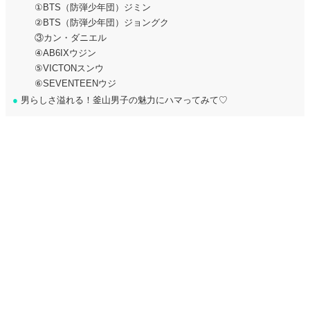
①BTS（防弾少年団）ジミン
②BTS（防弾少年団）ジョングク
③カン・ダニエル
④AB6IXウジン
⑤VICTONスンウ
⑥SEVENTEENウジ
●
男らしさ溢れる！釜山男子の魅力にハマってみて♡