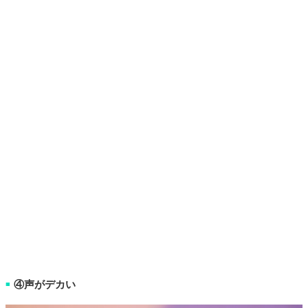
④声がデカい
■