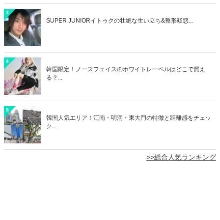
3
SUPER JUNIORイトゥクの壮絶な生い立ち&整形疑惑...
4
韓国限定！ノースフェイスのホワイトレーベルはどこで買え
る？...
5
韓国人気エリア！江南・明洞・東大門の特徴と距離感をチェッ
ク...
>>総合人気ランキング