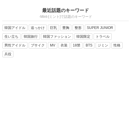
最近話題のキーワード
-Mint-[ミント]で話題のキーワード
韓国アイドル
追っかけ
巨乳
豊胸
整形
SUPER JUNIOR
生い立ち
韓国旅行
韓国ファッション
韓国限定
トラベル
男性アイドル
ブサイク
MV
衣装
18禁
BTS
ジミン
性格
兵役