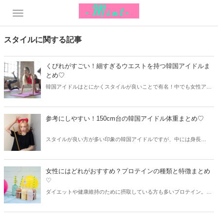
スタイルに関する記事
くびれがすごい！細すぎるウエストを持つ韓国アイドルま
とめ♡
韓国アイドルはとにかくスタイルが良いことで有名！中でも女性アイ
ドルのウエストは細く、モデル顔負けのスタイルを持っている方も。
今回はくびれがすごい韓国アイドルをまとめてご紹介します♫
参考にしやすい！150cm台の韓国アイドル体重まとめ♡
スタイルが良い方が多い印象の韓国アイドルですが、中には身長
150cm台というアイドルも多くいます。そこで今回は150cm台の韓国
アイドルをご紹介！体重もご紹介するので、ダイエットの参考にした
いという方もぜひチェックしてみてください♡
女性にはどれがおすすめ？プロテインの種類と特徴まとめ
♡
ダイエットや健康維持のために摂取している方も多いプロテイン。し
かし、プロテインには様々な種類があり目的に合わせて選ぶことが大
切です。そこで今回はプロテインの種類と特徴、そして女性におすす