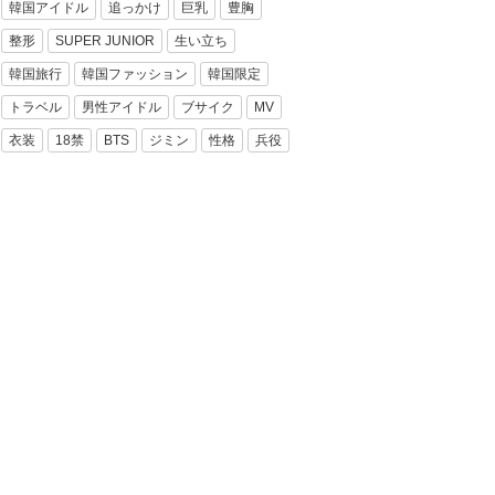
韓国アイドル
追っかけ
巨乳
豊胸
整形
SUPER JUNIOR
生い立ち
韓国旅行
韓国ファッション
韓国限定
トラベル
男性アイドル
ブサイク
MV
衣装
18禁
BTS
ジミン
性格
兵役