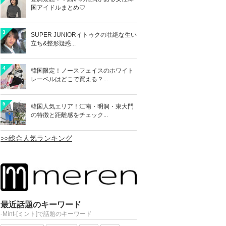
国アイドルまとめ♡
3
SUPER JUNIORイトゥクの壮絶な生い
立ち&整形疑惑...
4
韓国限定！ノースフェイスのホワイト
レーベルはどこで買える？...
5
韓国人気エリア！江南・明洞・東大門
の特徴と距離感をチェック...
>>総合人気ランキング
最近話題のキーワード
-Mint-[ミント]で話題のキーワード