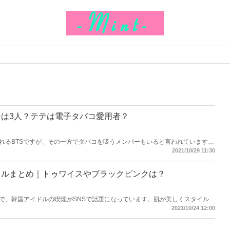
ーは3人？テテは電子タバコ愛用者？
れるBTSですが、その一方でタバコを吸うメンバーもいると言われています。
ンバーをご紹介しながら、その真相に迫ってみましょう！
2021/10/29 11:30
ドルまとめ｜トゥワイスやブラックピンクは？
で、韓国アイドルの喫煙がSNSで話題になっています。肌が美しくスタイル抜
ちは、私生活ではたばこを吸っているのでしょうか？今回はトゥワイスやブラ
2021/10/24 12:00
アイドルの喫煙事情徹底検証していきます。