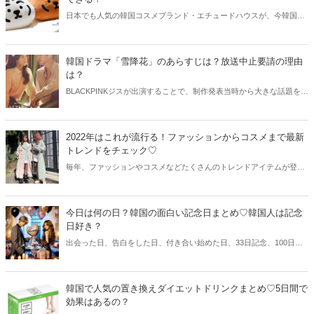
日本でも人気の韓国コスメブランド・エチュードハウスが、今韓国で
大人気の「MUZIK TIGER」とコラボコスメを発売しました！今回は
2022年1月から発売されているエチュードハウス×MUZIK TIGERとの
コラボコスメや購入方法、またその他のMUZIK TIGERおすすめアイテ
韓国ドラマ「雪降花」のあらすじは？放送中止要請の理由
ムも合わせてご紹介します♡
は？
BLACKPINKジスが出演することで、制作発表当時から大きな話題を集
めていた韓国ドラマ「雪降花」。その一方で、韓国では国民請願によ
って放送中止を求める声が続いています。その理由とは？ドラマのあ
らすじやネットユーザーの声と共にご紹介していきましょう！
2022年はこれが流行る！ファッションからコスメまで最新
トレンドをチェック♡
毎年、ファッションやコスメなどたくさんのトレンドアイテムが登場
しますね。そこで今回は、2022年に日本と韓国で流行ると予想されて
いるファッションやコスメをご紹介！一足先にトレンドアイテムをチ
ェックしてみませんか？♡
今日は何の日？韓国の面白い記念日まとめ♡韓国人は記念
日好き？
出会った日、告白をした日、付き合い始めた日、33日記念、100日記
念などとにかく記念日が大好きな韓国人。その一方で、韓国にはカッ
プル記念日とは別に面白い記念日がたくさんあります。今回はちょっ
と面白い記念日をまとめてご紹介していきましょう♡
韓国で人気の置き換えダイエットドリンクまとめ♡5日間で
効果はあるの？