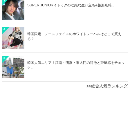
3
SUPER JUNIORイトゥクの壮絶な生い立ち&整形疑惑...
4
韓国限定！ノースフェイスのホワイトレーベルはどこで買え
る？...
5
韓国人気エリア！江南・明洞・東大門の特徴と距離感をチェッ
ク...
>>総合人気ランキング