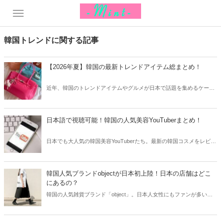
韓国トレンドに関する記事
【2026年夏】韓国の最新トレンドアイテム総まとめ！
近年、韓国のトレンドアイテムやグルメが日本で話題を集めるケース
が増えています。そこで今回は2026夏の韓国最新トレンドアイテムを
ご紹介！今、韓国でリアルに流行っているアイテムやグルメなどをま
とめてチェックしてみましょう。
日本語で視聴可能！韓国の人気美容YouTuberまとめ！
日本でも大人気の韓国美容YouTuberたち。最新の韓国コスメをレビュ
ーしたり、まるでアイドルのような整形級メイクを披露することもあ
ります。そこで今回は韓国の人気美容YouTuberをまとめてご紹介しま
す！
韓国人気ブランドobjectが日本初上陸！日本の店舗はどこ
にあるの？
韓国の人気雑貨ブランド「object」。日本人女性にもファンが多いブ
ランドですが、ついに日本に初上陸しました！今回はobjectの人気ア
イテムと共に、日本の店舗の場所についてご紹介します。