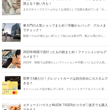
買える？使い方も！
まるでホイップクリームのような洗顔として話題を集めている「ホイ
ップド（WHIPPED）」。韓国ではランキング1位を記録しています
が、日本ではどこで買えるのでしょうか？韓国「ホイップド
（WHIPPED）」の使い方や種類、購入場所などをご紹介します！
東大門の人気ショップまとめ♡洋服からバッグ、グルメま
でチェック！
韓国ソウルの“眠らない街”として知られる東大門。夜から明け方にか
けてショッピングが楽しめる街で、プチプラの洋服やアクセサリー、
靴やバッグが勢ぞろいしています。東大門の人気ショップをたっぷり
ご紹介します！
2022年韓国で流行ったもの総まとめ！ファッションからグ
ルメまで！
2022年、韓国では昔懐かしいファッションや可愛いパンなどが人気を
集めました。今回は2022年に韓国で流行ったものをまとめてご紹介し
ます！
世界で1枚だけ！クレジットカードは自分好みにカスタムで
きる？
キャッシュレス化が進んでいる今、クレジットカードをメインに支払
いをしている方も多いはず。しかし、クレジットカードのデザインは
意外とダサめ…。そこで今回はクレジットカードのカスタムについて
ご紹介します！
エチュードハウスとMUZIK TIGERがコラボ♡楽天でも購入
できる？