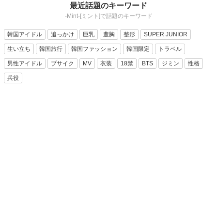
最近話題のキーワード
-Mint-[ミント]で話題のキーワード
韓国アイドル
追っかけ
巨乳
豊胸
整形
SUPER JUNIOR
生い立ち
韓国旅行
韓国ファッション
韓国限定
トラベル
男性アイドル
ブサイク
MV
衣装
18禁
BTS
ジミン
性格
兵役