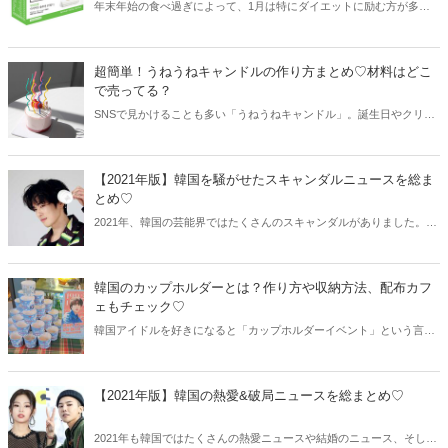
年末年始の食べ過ぎによって、1月は特にダイエットに励む方が多い
のだとか！そこでおすすめなのが韓国のダイエットドリンクです。今
回は「5日間で痩せる」というドクターダイエットの口コミや韓国で
人気の置き換えダイエットドリンクをまとめてご紹介します♫
超簡単！うねうねキャンドルの作り方まとめ♡材料はどこ
で売ってる？
SNSで見かけることも多い「うねうねキャンドル」。誕生日やクリス
マスのケーキ、カップケーキなどに添えるだけでいつものケーキが華
やかに！そこで今回はとっても簡単にできるうねうねキャンドルの作
り方をご紹介します♡
【2021年版】韓国を騒がせたスキャンダルニュースを総ま
とめ♡
2021年、韓国の芸能界ではたくさんのスキャンダルがありました。特
に過去の問題を一般人や友人、彼女が暴露するというケースが相次ぎ
衝撃が走っています。今回は2021年に韓国を騒がせたスキャンダルニ
ュースをまとめてご紹介します！
韓国のカップホルダーとは？作り方や収納方法、配布カフ
ェもチェック♡
韓国アイドルを好きになると「カップホルダーイベント」という言葉
を耳にする機会が増えます。果たしてどんなイベントなのでしょう
か？今回はカップホルダーの作り方や収納方法、韓国アイドルのカッ
プホルダーを配布しているカフェなどもご紹介します！
【2021年版】韓国の熱愛&破局ニュースを総まとめ♡
2021年も韓国ではたくさんの熱愛ニュースや結婚のニュース、そして