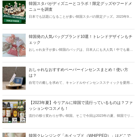
韓国スタバがディズニーとコラボ！限定グッズやフードメ
ニューを調査
日本でも話題になることが多い韓国スタバの限定グッズ。2023年9月
からはディズニーとのコラボが始まり、限定グッズが続々と登場！今
回は韓国スタバとディズニーのコラボについてご紹介します。
韓国発の人気バッグブランド10選！トレンドデザインもチ
ェック
おしゃれ女子が多い韓国のバッグは、日本人にも大人気！中でも最近
はハイブランドのバッグより、韓国で誕生したブランドが人気を集め
ています。今回は韓国発の人気バッグブランドをご紹介します。
おしゃれなおすすめペーパーインセンスまとめ！使い方
は？
自宅での癒しを求めて、キャンドルやインセンススティックを愛用し
ている方も多い中、韓国ではペーパーインセンスが話題を集めていま
す。そこで今回はおしゃれなペーパーインセンスと共に、その使い方
などをご紹介します！
【2023年夏】今リアルに韓国で流行っているものは？ファ
ッションやコスメも！
流行の移り変わりが早い韓国。そこで今回は2023年の夏、韓国でリア
ルに流行っているものをご紹介！グルメからファッションまで、韓国
の最新トレンドをまとめてチェックしてみましょう。
韓国クレンジング「ホイップド（WHIPPED）」はどこで