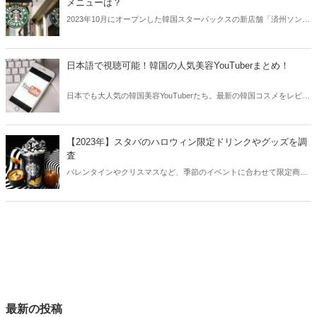
メニューは？
2023年10月にオープンした韓国スターバックスの新店舗「済州ソンド
ンパークR店」。ここでしか味わうことができないメニューも多く、
その内装はまるで高級ホテル！今回は韓国スタバ新店舗「済州ソンド
ンパークR店」の限定メニューやアクセス方法などをご紹介します。
日本語で視聴可能！韓国の人気美容YouTuberまとめ！
日本でも大人気の韓国美容YouTuberたち。最新の韓国コスメをレビュ
ーしたり、まるでアイドルのような整形級メイクを披露することもあ
ります。そこで今回は韓国の人気美容YouTuberをまとめてご紹介しま
す！
【2023年】スタバのハロウィン限定ドリンクやグッズを調
査
バレンタインやクリスマスなど、季節のイベントに合わせて限定商品
を発売しているスターバックス。2023年は“真っ黒”なハロウィン限定
ドリンクが登場！今回は2023年スタバのハロウィン限定ドリンクや限
定グッズをご紹介します。
最新の投稿