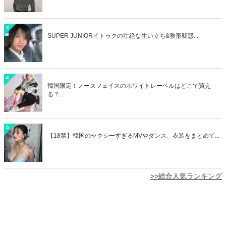
3
SUPER JUNIORイトゥクの壮絶な生い立ち&整形疑惑...
4
韓国限定！ノースフェイスのホワイトレーベルはどこで買え
る？...
5
【18禁】韓国のセクシーすぎるMVやダンス、衣装をまとめて...
>>総合人気ランキング