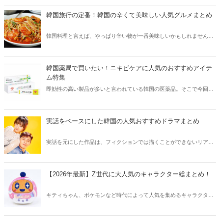
韓国旅行の定番！韓国の辛くて美味しい人気グルメまとめ
韓国料理と言えば、やっぱり辛い物が一番美味しいかもしれません。
そこで今回は韓国の辛くて美味しい人気グルメをご紹介！辛い物が好
きな方はもちろん、体験したことのないような辛さに挑戦してみたい
方も必見です。
韓国薬局で買いたい！ニキビケアに人気のおすすめアイテ
ム特集
即効性の高い製品が多いと言われている韓国の医薬品。そこで今回は
韓国薬局でニキビケアにおすすめのアイテムをご紹介！日本人でも購
入できるニキビケアにおすすめのアイテムをチェックしてみましょ
う。
実話をベースにした韓国の人気おすすめドラマまとめ
実話を元にした作品は、フィクションでは描くことができないリアル
さが魅力のひとつ！そこで今回は実話をベースにした韓国の人気ドラ
マをご紹介します。
【2026年最新】Z世代に大人気のキャラクター総まとめ！
キティちゃん、ポケモンなど時代によって人気を集めるキャラクター
は異なります。そこで今回はZ世代に大人気のキャラクターたちをご
紹介！2026年の今、巷で流行っているキャラクターをまとめてチェッ