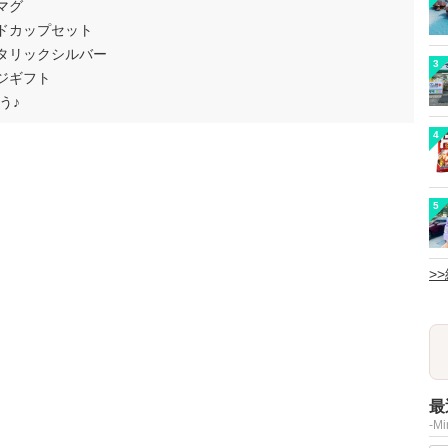
マグ
ルドカップセット
メタリックシルバー
3
ジギフト
う♪
4
5
>
最
-M