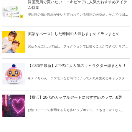
韓国薬局で買いたい！ニキビケアに人気のおすすめアイテ
ム特集
即効性の高い製品が多いと言われている韓国の医薬品。そこで今回は
韓国薬局でニキビケアにおすすめのアイテムをご紹介！日本人でも購
入できるニキビケアにおすすめのアイテムをチェックしてみましょ
う。
実話をベースにした韓国の人気おすすめドラマまとめ
実話を元にした作品は、フィクションでは描くことができないリアル
さが魅力のひとつ！そこで今回は実話をベースにした韓国の人気ドラ
マをご紹介します。
【2026年最新】Z世代に大人気のキャラクター総まとめ！
キティちゃん、ポケモンなど時代によって人気を集めるキャラクター
は異なります。そこで今回はZ世代に大人気のキャラクターたちをご
紹介！2026年の今、巷で流行っているキャラクターをまとめてチェッ
クしてみましょう。
【横浜】20代のカップルデートにおすすめのラブホ8選
お泊りデートで利用する方も多いラブホテル。でもせっかくなら、キ
レイでおしゃれなラブホテルを選びたいですね。そこで今回は20代の
カップルデートにおすすめのラブホを横浜エリアからご紹介します！