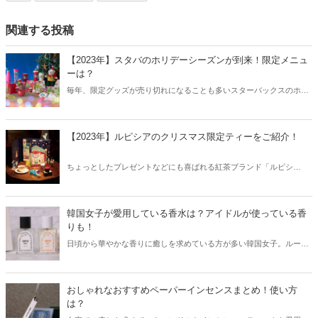
関連する投稿
【2023年】スタバのホリデーシーズンが到来！限定メニュ
ーは？
毎年、限定グッズが売り切れになることも多いスターバックスのホリ
デーシーズン。2023年もホリデーシーズンが到来し、限定メニューや
限定グッズが続々と登場しています。そこで今回は2023年のスタバホ
リデーシーズンから、おすすめの限定メニューや限定グッズをご紹介
【2023年】ルピシアのクリスマス限定ティーをご紹介！
します。
ちょっとしたプレゼントなどにも喜ばれる紅茶ブランド「ルピシ
ア」。そんなルピシアから、今年もクリスマス限定の紅茶が登場しま
す。2023年のクリスマスはどんな味わいの紅茶が登場するのか、早速
チェックしてみましょう！
韓国女子が愛用している香水は？アイドルが使っている香
りも！
日頃から華やかな香りに癒しを求めている方が多い韓国女子。ルーム
フレグランスやキャンドルも定番で、外出の際には香水を欠かせな
い！という方も。そこで今回は韓国女子が愛用している香水をまとめ
てご紹介します！
おしゃれなおすすめペーパーインセンスまとめ！使い方
は？