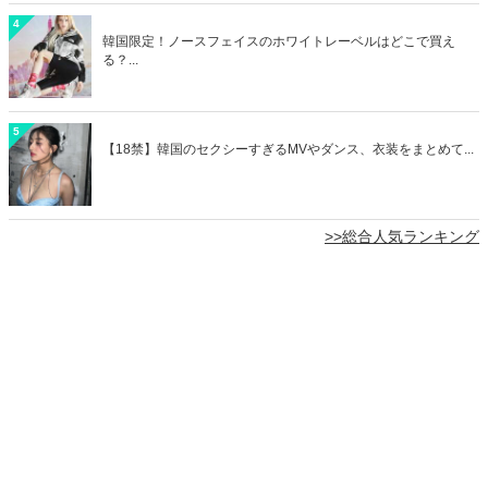
4
韓国限定！ノースフェイスのホワイトレーベルはどこで買え
る？...
5
【18禁】韓国のセクシーすぎるMVやダンス、衣装をまとめて...
>>総合人気ランキング