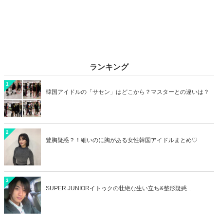
ランキング
1
韓国アイドルの「サセン」はどこから？マスターとの違いは？
2
豊胸疑惑？！細いのに胸がある女性韓国アイドルまとめ♡
3
SUPER JUNIORイトゥクの壮絶な生い立ち&整形疑惑...