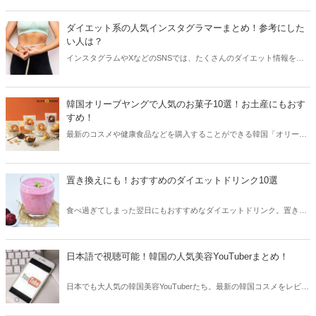
ご紹介！今、韓国でリアルに流行っているアイテムやグルメなどをま
とめてチェックしてみましょう。
ダイエット系の人気インスタグラマーまとめ！参考にした
い人は？
インスタグラムやXなどのSNSでは、たくさんのダイエット情報をチ
ェックすることができます。特に実際にダイエットに成功した方の体
験談やアドバイスは、とっても役に立つもの。そこで今回はダイエッ
ト系の人気インスタグラマーをご紹介します！
韓国オリーブヤングで人気のお菓子10選！お土産にもおす
すめ！
最新のコスメや健康食品などを購入することができる韓国「オリーブ
ヤング」。オリーブヤングのお菓子はカロリーが低く、ダイエット中
の女性にも人気を集めています。今回は韓国オリーブヤングで人気の
お菓子をご紹介します！
置き換えにも！おすすめのダイエットドリンク10選
食べ過ぎてしまった翌日にもおすすめなダイエットドリンク。置き換
えとして利用している方も多く、いつでも手軽にダイエットを始める
ことができます。今回はおすすめのダイエットドリンクをご紹介しま
す。
日本語で視聴可能！韓国の人気美容YouTuberまとめ！
日本でも大人気の韓国美容YouTuberたち。最新の韓国コスメをレビュ
ーしたり、まるでアイドルのような整形級メイクを披露することもあ
ります。そこで今回は韓国の人気美容YouTuberをまとめてご紹介しま