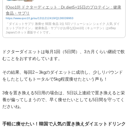
[Qoo10] ドクターディエット : Dr.diet5+15日のプロテイン : 健康
食品・サプリ
https://www.qoo10.jp/su/1311212419/Q136039963
「ダイエットサプリ 激痩せ 韓国 食品 1位 5日ソリューション シェイク 人気 ダイ
エットプロテイン」 健康食品・サプリがお得な[Qoo10]（キューテン）はeBay
Japanのネット通販サイトです。
ドクターダイエットは毎月1回（5日間）、3カ月くらい継続で飲
むことをおすすめしています。
その結果、毎回2～3kgのダイエットに成功し、少しリバウンド
をしたとしてもトータルで5kg程度痩せたという声も！
3食を置き換える5日用の場合は、5日以上連続で置き換えると栄
養が偏ってしまうので、早く痩せたいとしても5日間を守ってく
ださいね。
手軽に痩せたい！韓国で人気の置き換えダイエットドリンク