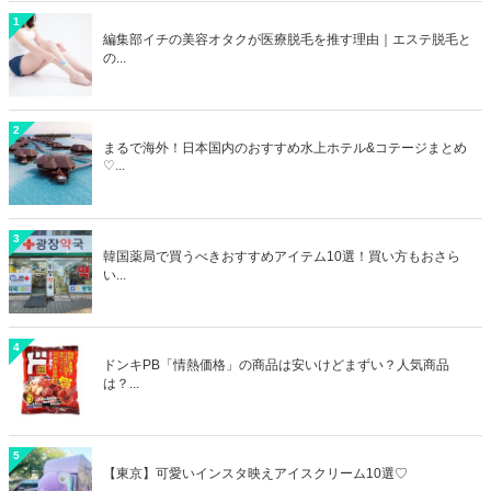
1
編集部イチの美容オタクが医療脱毛を推す理由｜エステ脱毛と
の...
2
まるで海外！日本国内のおすすめ水上ホテル&コテージまとめ
♡...
3
韓国薬局で買うべきおすすめアイテム10選！買い方もおさら
い...
4
ドンキPB「情熱価格」の商品は安いけどまずい？人気商品
は？...
5
【東京】可愛いインスタ映えアイスクリーム10選♡