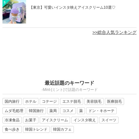
5
【東京】可愛いインスタ映えアイスクリーム10選♡
>>総合人気ランキング
最近話題のキーワード
-Mint-[ミント]で話題のキーワード
国内旅行
ホテル
コテージ
エステ脱毛
美容脱毛
医療脱毛
ムダ毛処理
韓国旅行
薬局
コスメ
薬
ドン・キホーテ
冷凍食品
お菓子
アイスクリーム
インスタ映え
スイーツ
食べ歩き
韓国トレンド
韓国カフェ