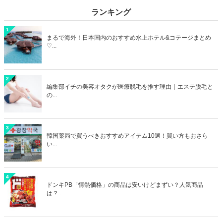
ランキング
1
まるで海外！日本国内のおすすめ水上ホテル&コテージまとめ
♡...
2
編集部イチの美容オタクが医療脱毛を推す理由｜エステ脱毛と
の...
3
韓国薬局で買うべきおすすめアイテム10選！買い方もおさら
い...
4
ドンキPB「情熱価格」の商品は安いけどまずい？人気商品
は？...