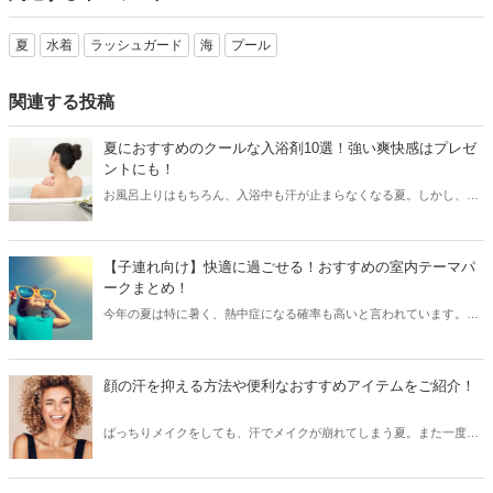
夏
水着
ラッシュガード
海
プール
関連する投稿
夏におすすめのクールな入浴剤10選！強い爽快感はプレゼ
ントにも！
お風呂上りはもちろん、入浴中も汗が止まらなくなる夏。しかし、最
近では入浴後にスッーと汗がひくようなクールな入浴剤も販売されて
います。今回は夏におすすめのクールな入浴剤をご紹介します。
【子連れ向け】快適に過ごせる！おすすめの室内テーマパ
ークまとめ！
今年の夏は特に暑く、熱中症になる確率も高いと言われています。そ
んな時は室内のテーマパークやレジャースポットで遊ぶのがおすす
め！今回は子連れ向けの方にピッタリのおすすめ室内テーマパークを
ご紹介します！
顔の汗を抑える方法や便利なおすすめアイテムをご紹介！
ばっちりメイクをしても、汗でメイクが崩れてしまう夏。また一度汗
をかき始めると、顔の汗が止まらない…という方も多いのでは？今回
は顔の汗を抑える方法と共に、顔の汗に効果的な便利なアイテムをご