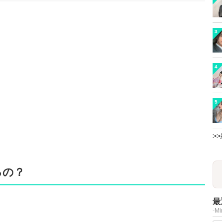
3
4
5
>
るの？
最
-M