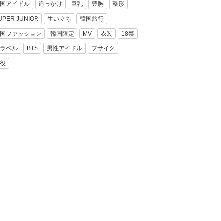
国アイドル
追っかけ
巨乳
豊胸
整形
UPER JUNIOR
生い立ち
韓国旅行
国ファッション
韓国限定
MV
衣装
18禁
ラベル
BTS
男性アイドル
ブサイク
役