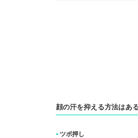
顔の汗を抑える方法はあ
ツボ押し
■