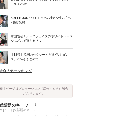
ドルまとめ♡
SUPER JUNIORイトゥクの壮絶な生い立ち
&整形疑惑...
韓国限定！ノースフェイスのホワイトレーベ
ルはどこで買える？...
【18禁】韓国のセクシーすぎるMVやダン
ス、衣装をまとめて...
>総合人気ランキング
※本ページはプロモーション（広告）を含む場合
がございます。
近話題のキーワード
int-[ミント]で話題のキーワード