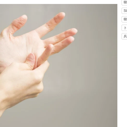
韓
S
韓
ト
兵