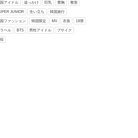
国アイドル
追っかけ
巨乳
豊胸
整形
UPER JUNIOR
生い立ち
韓国旅行
国ファッション
韓国限定
MV
衣装
18禁
ラベル
BTS
男性アイドル
ブサイク
役