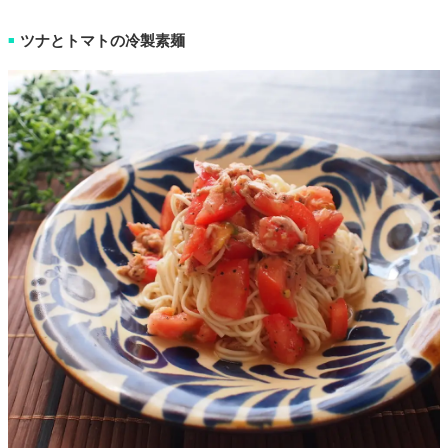
ツナとトマトの冷製素麺
■