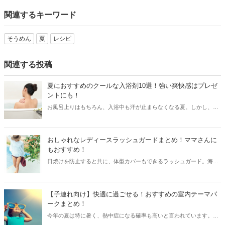
関連するキーワード
そうめん
夏
レシピ
関連する投稿
夏におすすめのクールな入浴剤10選！強い爽快感はプレゼ
ントにも！
お風呂上りはもちろん、入浴中も汗が止まらなくなる夏。しかし、最
近では入浴後にスッーと汗がひくようなクールな入浴剤も販売されて
います。今回は夏におすすめのクールな入浴剤をご紹介します。
おしゃれなレディースラッシュガードまとめ！ママさんに
もおすすめ！
日焼けを防止すると共に、体型カバーもできるラッシュガード。海や
マリンスポーツの必需品であり、最近ではデザイン性の高いラッシュ
ガードが続々と登場しています。今回はママさんにもおすすめした
い、おしゃれなラッシュガードをご紹介します！
【子連れ向け】快適に過ごせる！おすすめの室内テーマパ
ークまとめ！
今年の夏は特に暑く、熱中症になる確率も高いと言われています。そ
んな時は室内のテーマパークやレジャースポットで遊ぶのがおすす