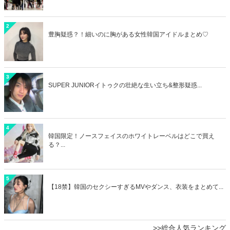
2
豊胸疑惑？！細いのに胸がある女性韓国アイドルまとめ♡
3
SUPER JUNIORイトゥクの壮絶な生い立ち&整形疑惑...
4
韓国限定！ノースフェイスのホワイトレーベルはどこで買え
る？...
5
【18禁】韓国のセクシーすぎるMVやダンス、衣装をまとめて...
>>総合人気ランキング