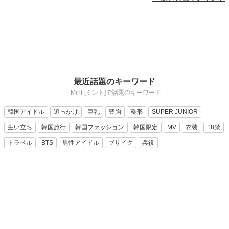
最近話題のキーワード
-Mint-[ミント]で話題のキーワード
韓国アイドル
追っかけ
巨乳
豊胸
整形
SUPER JUNIOR
生い立ち
韓国旅行
韓国ファッション
韓国限定
MV
衣装
18禁
トラベル
BTS
男性アイドル
ブサイク
兵役