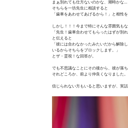
まぁ別れても仕方ないのかな、潮時かな…
そちらを一坊先生に相談すると

「歯車をあわせてあげるから！」と相性を
しかし！！！今まで特にそんな雰囲気もな
「先生！歯車合わせてもらったはずが別れ
と伝えると

「彼には合わなかったみたいだから解除し
いるからそちらをブロックします。」

とザ・霊視！な回答が。

でも不思議なことにその後から、彼が落ち
それどころか、前より仲良くなりました。

信じられない方もいると思いますが、実話で