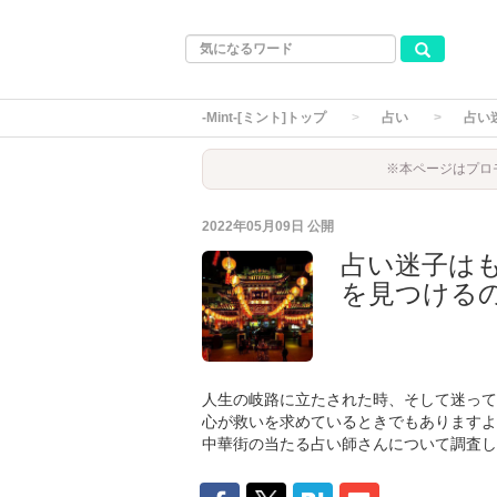
-Mint-[ミント]トップ
占い
占い
※本ページはプロ
2022年05月09日
公開
占い迷子は
を見つける
人生の岐路に立たされた時、そして迷って
心が救いを求めているときでもありますよ
中華街の当たる占い師さんについて調査し