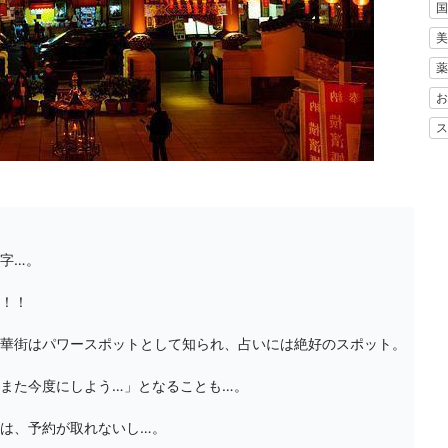
国
美
薬
お
ス
字…。

！！

華街はパワースポットとして知られ、占いには絶好のスポット。

また今度にしよう…」となることも…。

は、予約が取れないし…。
