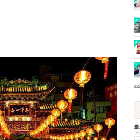
3
4
5
>
最
-M