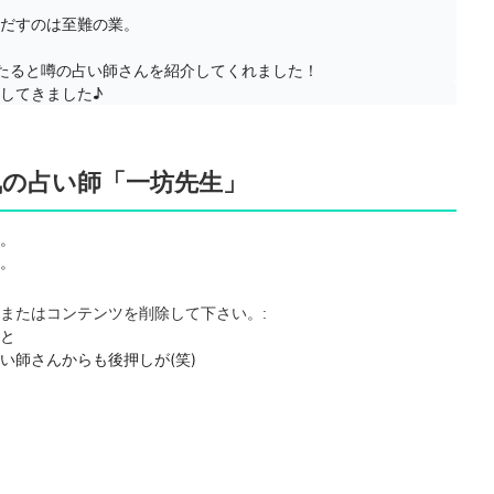
だすのは至難の業。

たると噂の占い師さんを紹介してくれました！
してきました♪
気の占い師「一坊先生」
。

。
またはコンテンツを削除して下さい。:
と

師さんからも後押しが(笑)
