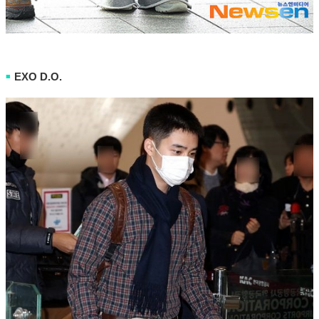
EXO D.O.
■