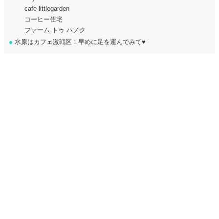
cafe littlegarden
コーヒー住宅
ファーム トゥ ハノク
●
水原はカフェ激戦区！早めに足を運んでみて♥