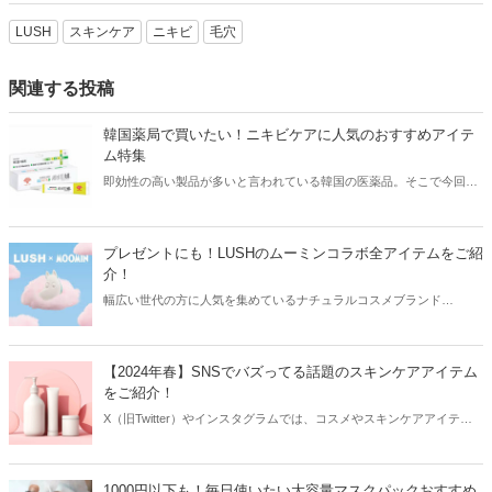
LUSH
スキンケア
ニキビ
毛穴
関連する投稿
韓国薬局で買いたい！ニキビケアに人気のおすすめアイテ
ム特集
即効性の高い製品が多いと言われている韓国の医薬品。そこで今回は
韓国薬局でニキビケアにおすすめのアイテムをご紹介！日本人でも購
入できるニキビケアにおすすめのアイテムをチェックしてみましょ
う。
プレゼントにも！LUSHのムーミンコラボ全アイテムをご紹
介！
幅広い世代の方に人気を集めているナチュラルコスメブランド
「LUSH」が、世界的人気キャラクターである「ムーミン」とのコラ
ボを発表！今回はLUSHのムーミンコラボを全アイテムご紹介しま
す。
【2024年春】SNSでバズってる話題のスキンケアアイテム
をご紹介！
X（旧Twitter）やインスタグラムでは、コスメやスキンケアアイテム
を使用したリアルなレビューが多数投稿されています。その投稿をき
っかけに人気が爆発するアイテムもあり、美容女子たちは日頃から
SNSをチェックしているはず！そこで今回はSNSでバズってる話題の
1000円以下も！毎日使いたい大容量マスクパックおすすめ