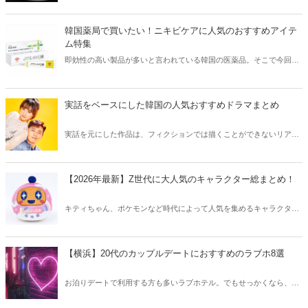
きな方はもちろん、体験したことのないような辛さに挑戦してみたい
方も必見です。
韓国薬局で買いたい！ニキビケアに人気のおすすめアイテ
ム特集
即効性の高い製品が多いと言われている韓国の医薬品。そこで今回は
韓国薬局でニキビケアにおすすめのアイテムをご紹介！日本人でも購
入できるニキビケアにおすすめのアイテムをチェックしてみましょ
う。
実話をベースにした韓国の人気おすすめドラマまとめ
実話を元にした作品は、フィクションでは描くことができないリアル
さが魅力のひとつ！そこで今回は実話をベースにした韓国の人気ドラ
マをご紹介します。
【2026年最新】Z世代に大人気のキャラクター総まとめ！
キティちゃん、ポケモンなど時代によって人気を集めるキャラクター
は異なります。そこで今回はZ世代に大人気のキャラクターたちをご
紹介！2026年の今、巷で流行っているキャラクターをまとめてチェッ
クしてみましょう。
【横浜】20代のカップルデートにおすすめのラブホ8選
お泊りデートで利用する方も多いラブホテル。でもせっかくなら、キ
レイでおしゃれなラブホテルを選びたいですね。そこで今回は20代の