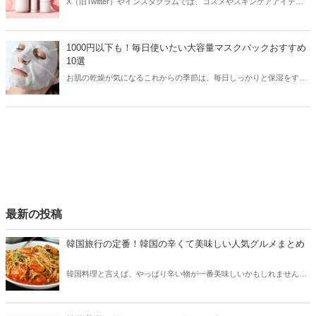
X（旧Twitter）やインスタグラムでは、コスメやスキンケアアイテム
を使用したリアルなレビューが多数投稿されています。その投稿をき
っかけに人気が爆発するアイテムもあり、美容女子たちは日頃から
SNSをチェックしているはず！そこで今回はSNSでバズってる話題の
1000円以下も！毎日使いたい大容量マスクパックおすすめ
スキンケアアイテムをご紹介します。
10選
お肌の乾燥が気になるこれからの季節は、毎日しっかりと保湿をする
ことが大切！そこで今回は毎日使いたい大容量のプチプラマスクパッ
クをご紹介します。
最新の投稿
韓国旅行の定番！韓国の辛くて美味しい人気グルメまとめ
韓国料理と言えば、やっぱり辛い物が一番美味しいかもしれません。
そこで今回は韓国の辛くて美味しい人気グルメをご紹介！辛い物が好
きな方はもちろん、体験したことのないような辛さに挑戦してみたい
方も必見です。