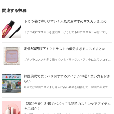
関連する投稿
下まつ毛に塗りやすい！人気のおすすめマスカラまとめ
下まつ毛にマスカラを塗る際、どうしても肌にマスカラが付いてしま
う…というお悩みはありませんか？そこで今回は下まつ毛に塗りやす
い人気のおすすめマスカラをご紹介！不器用さんでも使いやすいマス
カラをチェックしてみましょう。
定価500円以下！？ドラストの優秀すぎるコスメまとめ
プチプラコスメが多く揃っているドラッグストア。中にはワンコイン
以下という激安コスメも！そこで今回はドラストの優秀すぎるコスメ
をご紹介！ワンコインとは思えないほど、優秀なコスメをチェックし
てみましょう。
韓国薬局で買うべきおすすめアイテム10選！買い方もおさ
らい
最近では韓国コスメよりさらに高い効果を期待して、韓国の薬局で医
薬品などを購入する日本人が増えています。そこで今回は韓国の薬局
で買うべきおすすめアイテムをご紹介！買い方などもおさらいしてみ
ましょう。
【2024年春】SNSでバズってる話題のスキンケアアイテム
をご紹介！