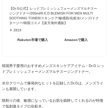
【Dr.G公式】レッドブレミッシュフォーメンズマルチスー
ジングトナー/200ml/R.E.D BLEMISH FOR MEN MULTI
SOOTHING TONER/スキンケア/敏感肌/化粧水/メンズ/ドク
タージー/韓国コスメ【楽天海外通販】
￥ 2819
Rakuten市場で購入
Amazonで購入
韓国男子愛用のおすすめメンズスキンケアアイテム・Dr.G レッ
ドブレミッシュフォーメンズマルチスージングトナー。
水分クリームで爆発的なヒットを記録したDr.Gは、メンズライ
ンも展開しています。
髭剃りの後、敏感になっているお肌を鎮静してくれるのが特徴
で低刺激タイプの化粧水。