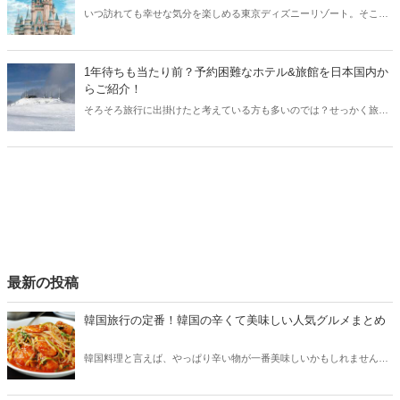
いつ訪れても幸せな気分を楽しめる東京ディズニーリゾート。そこで
今回はディズニにアクセスが良いホテルをご紹介！朝から夜まで、思
いっきりディズニーを遊び尽くしたい方は必見です。
1年待ちも当たり前？予約困難なホテル&旅館を日本国内か
らご紹介！
そろそろ旅行に出掛けたと考えている方も多いのでは？せっかく旅行
に出掛けるなら、予約困難なホテルや旅館に泊まってみたいもの♡今
回は1年待ちも当たり前という、日本国内の予約困難なホテル&旅館を
ご紹介！利用客が少ない今は、予約も狙い目ですよ♪
最新の投稿
韓国旅行の定番！韓国の辛くて美味しい人気グルメまとめ
韓国料理と言えば、やっぱり辛い物が一番美味しいかもしれません。
そこで今回は韓国の辛くて美味しい人気グルメをご紹介！辛い物が好
きな方はもちろん、体験したことのないような辛さに挑戦してみたい