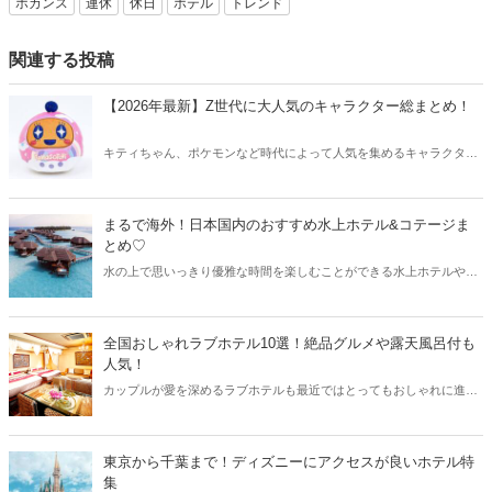
ホカンス
連休
休日
ホテル
トレンド
関連する投稿
【2026年最新】Z世代に大人気のキャラクター総まとめ！
キティちゃん、ポケモンなど時代によって人気を集めるキャラクター
は異なります。そこで今回はZ世代に大人気のキャラクターたちをご
紹介！2026年の今、巷で流行っているキャラクターをまとめてチェッ
クしてみましょう。
まるで海外！日本国内のおすすめ水上ホテル&コテージま
とめ♡
水の上で思いっきり優雅な時間を楽しむことができる水上ホテルやコ
テージ。最近では日本でも、少しずつ水上ホテルが増えています。そ
こで今回は国内のおすすめ水上ホテルやコテージと合わせて、コロナ
が落ち着いたら訪れたい海外の水上ホテルをご紹介します♪
全国おしゃれラブホテル10選！絶品グルメや露天風呂付も
人気！
カップルが愛を深めるラブホテルも最近ではとってもおしゃれに進化
中！カップルはもちろん、女性同士のお泊りにも人気なおしゃれラブ
ホテルを全国からご紹介します♡
東京から千葉まで！ディズニーにアクセスが良いホテル特
集