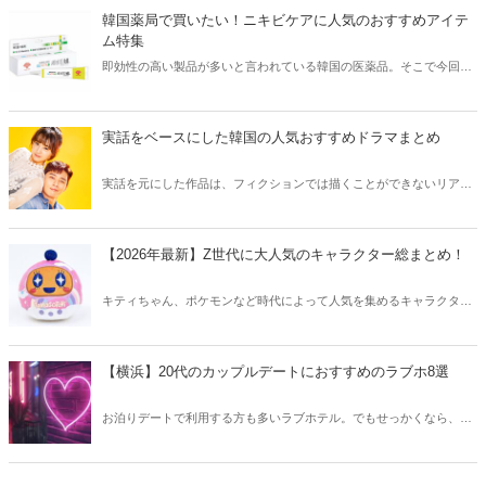
方も必見です。
韓国薬局で買いたい！ニキビケアに人気のおすすめアイテ
ム特集
即効性の高い製品が多いと言われている韓国の医薬品。そこで今回は
韓国薬局でニキビケアにおすすめのアイテムをご紹介！日本人でも購
入できるニキビケアにおすすめのアイテムをチェックしてみましょ
う。
実話をベースにした韓国の人気おすすめドラマまとめ
実話を元にした作品は、フィクションでは描くことができないリアル
さが魅力のひとつ！そこで今回は実話をベースにした韓国の人気ドラ
マをご紹介します。
【2026年最新】Z世代に大人気のキャラクター総まとめ！
キティちゃん、ポケモンなど時代によって人気を集めるキャラクター
は異なります。そこで今回はZ世代に大人気のキャラクターたちをご
紹介！2026年の今、巷で流行っているキャラクターをまとめてチェッ
クしてみましょう。
【横浜】20代のカップルデートにおすすめのラブホ8選
お泊りデートで利用する方も多いラブホテル。でもせっかくなら、キ
レイでおしゃれなラブホテルを選びたいですね。そこで今回は20代の
カップルデートにおすすめのラブホを横浜エリアからご紹介します！