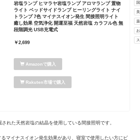
国
岩塩ランプ ヒマラヤ岩塩ランプ アロマランプ 置物
ライト ベッドサイドランプ ヒーリングライト ナイ
美
トランプ 7色 マイナスイオン発生 間接照明ライト
薬
癒し効果 空気浄化 開運至福 天然岩塩 カラフル色 無
段階調光 USB充電式
お
ス
￥2,699
Amazonで購入
Rakuten市場で購入
採掘された天然岩塩の結晶を使用している間接照明です。
するマイナスイオン発生効果があり、寝室で使用したい方にピ