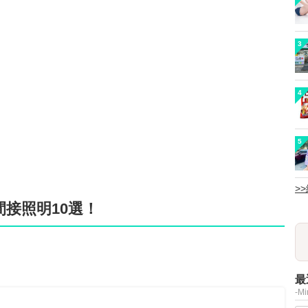
3
4
5
>
接照明10選！
最
-M