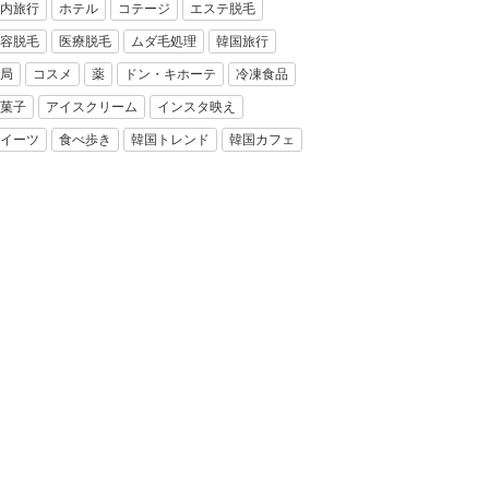
内旅行
ホテル
コテージ
エステ脱毛
容脱毛
医療脱毛
ムダ毛処理
韓国旅行
局
コスメ
薬
ドン・キホーテ
冷凍食品
菓子
アイスクリーム
インスタ映え
イーツ
食べ歩き
韓国トレンド
韓国カフェ