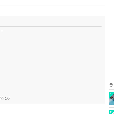
選！
ラ
1
間に♡
2