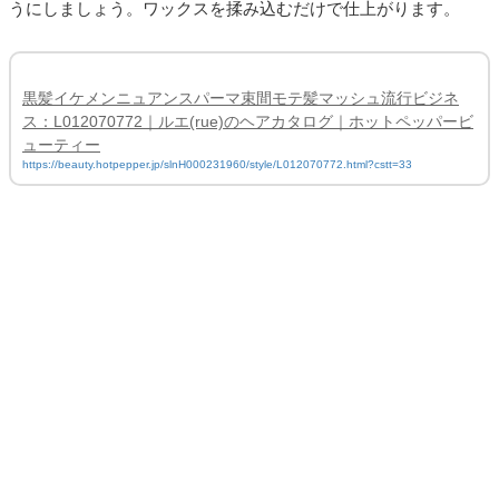
うにしましょう。ワックスを揉み込むだけで仕上がります。
黒髪イケメンニュアンスパーマ束間モテ髪マッシュ流行ビジネ
ス：L012070772｜ルエ(rue)のヘアカタログ｜ホットペッパービ
ューティー
https://beauty.hotpepper.jp/slnH000231960/style/L012070772.html?cstt=33