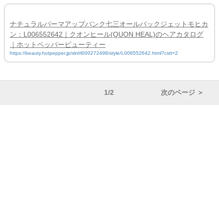
ナチュラルパーマアップバンク七三オールバックジェットモヒカ
ン：L006552642｜クオンヒール(QUON HEAL)のヘアカタログ
｜ホットペッパービューティー
https://beauty.hotpepper.jp/slnH000272498/style/L006552642.html?cstt=2
1/2
次のページ ＞