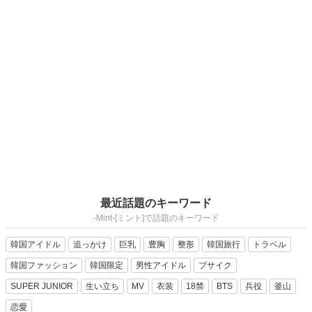
最近話題のキーワード
-Mint-[ミント]で話題のキーワード
韓国アイドル
追っかけ
巨乳
豊胸
整形
韓国旅行
トラベル
韓国ファッション
韓国限定
男性アイドル
ブサイク
SUPER JUNIOR
生い立ち
MV
衣装
18禁
BTS
兵役
釜山
恋愛