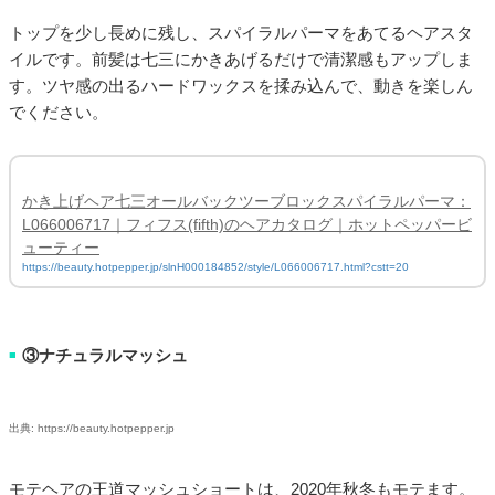
トップを少し長めに残し、スパイラルパーマをあてるヘアスタ
イルです。前髪は七三にかきあげるだけで清潔感もアップしま
す。ツヤ感の出るハードワックスを揉み込んで、動きを楽しん
でください。
かき上げヘア七三オールバックツーブロックスパイラルパーマ：
L066006717｜フィフス(fifth)のヘアカタログ｜ホットペッパービ
ューティー
https://beauty.hotpepper.jp/slnH000184852/style/L066006717.html?cstt=20
③ナチュラルマッシュ
■
出典: https://beauty.hotpepper.jp
モテヘアの王道マッシュショートは、2020年秋冬もモテます。