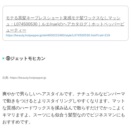
モテる黒髪ネープレスショート束感モテ髪ワックスなしマッシ
ュ：L074500530｜ルエ(rue)のヘアカタログ｜ホットペッパービ
ューティー
https://beauty.hotpepper.jp/slnH000231960/style/L074500530.html?cstt=219
⑨ジェットモヒカン
■
出典: https://beauty.hotpepper.jp
爽やかで男らしいヘアスタイルです。ナチュラルなピンパーマ
で動きをつけるとよりスタイリングしやすくなります。マット
な質感のハードワックスを揉み込んで散らすだけでかっこよく
キマリますよ。スーツにも似合う髪型なのでビジネスマンにも
おすすめです。