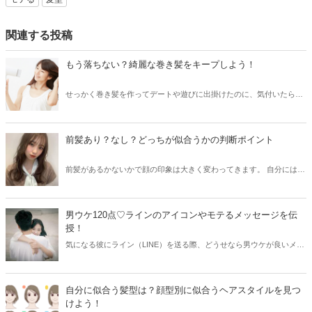
関連する投稿
もう落ちない？綺麗な巻き髪をキープしよう！
せっかく巻き髪を作ってデートや遊びに出掛けたのに、気付いたら巻
き髪が落ちてきてぼさっとした髪型になった…という経験はございま
せんか？ 髪質によっては、全く癖がついてくれないから巻き髪を諦め
てる方も居らしゃるのではないでしょうか？ ですが今回は、そんな方
前髪あり？なし？どっちが似合うかの判断ポイント
でも綺麗に巻き髪を持続させる方法をご紹介いたします。
前髪があるかないかで顔の印象は大きく変わってきます。 自分にはど
っちのタイプが似合うのか分からない！という方にどちらが似合うか
の判断ポイントを紹介します。
男ウケ120点♡ラインのアイコンやモテるメッセージを伝
授！
気になる彼にライン（LINE）を送る際、どうせなら男ウケが良いメッ
セージを送りたいもの！今回は男ウケ120点間違いなしのラインアイ
コンやスタンプ、ラインメッセージの内容などを伝授しちゃいます♪
自分に似合う髪型は？顔型別に似合うヘアスタイルを見つ
けよう！