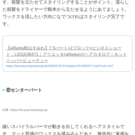
す。前髪を立たせてスタイリングすることがポイント。濡らし
た前髪をドライヤーで根本から立たせるようにあてましょう。
ワックスを流したい方向になでつければスタイリング完了で
す。
【aRietta秋山すみれ】7:3パート×2ブロック×ビジネスショー
ト：L031638471｜アリエッタ(aRietta)のヘアカタログ｜ホット
ペッパービューティー
https://beauty.hotpepper.jp/slnH000278714/style/L031638471.html?cstt=147
⑥センターパート
■
出典: https://beauty.hotpepper.jp
緩いスパイラルパーマが動きを出してくれるヘアスタイルで
す。マット質感のワックスを揉み込んだあと、無造作に束感を