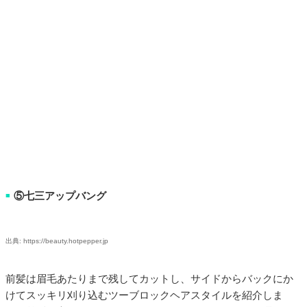
⑤七三アップバング
■
出典: https://beauty.hotpepper.jp
前髪は眉毛あたりまで残してカットし、サイドからバックにか
けてスッキリ刈り込むツーブロックヘアスタイルを紹介しま