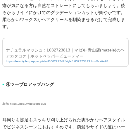
癖が気になる方は自然なストレートにしてもらいましょう。後
ろからサイドにかけてのグラデーションカットが爽やかです。
柔らかいワックスかヘアクリームを馴染ませるだけで完成しま
す。
ナチュラルマッシュ：L032723813｜マゼル 青山店(mazele)のヘ
アカタログ｜ホットペッパービューティー
https://beauty.hotpepper.jp/slnH000272247/style/L032723813.html?cstt=28
④ツーブロアップバング
■
出典: https://beauty.hotpepper.jp
耳周りも襟足もスッキリ刈り上げられた爽やかなヘアスタイル
でビジネスシーンにもおすすめです。前髪やサイドの髪はハー