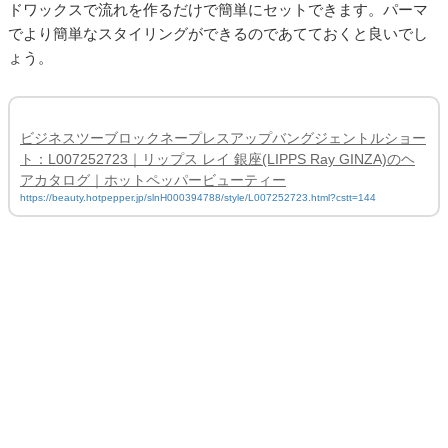
ドワックスで流れを作るだけで簡単にセットできます。パーマ
でより簡単なスタイリングができるのであてておくと良いでし
ょう。
ビジネスツーブロックネープレスアップバングジェントルショー
ト：L007252723｜リップス レイ 銀座(LIPPS Ray GINZA)のヘ
アカタログ｜ホットペッパービューティー
https://beauty.hotpepper.jp/slnH000394788/style/L007252723.html?cstt=144