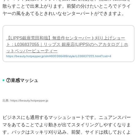
散らすことで出来上がります。前髪の分けたいところでドライ
ヤーの風をあてるときれいなセンターパートができますよ。
【LIPPS銀座荒田和哉】無造作センターパート刈り上げショー
ト：L036837055｜リップス 銀座店(LIPPS)のヘアカタログ｜ホ
ットペッパービューティー
https://beauty.hotpepper.jp/slnH000366489/style/L036837055.html?cstt=4
⑦束感マッシュ
■
出典: https://beauty.hotpepper.jp
ビジネスにも通用するマッシュショートです。ニュアンスパー
マをあてることでより動きが出てスタイリングしやすくなりま
す。バックはスッキリ刈り込み、前髪、サイドは残しておくよ