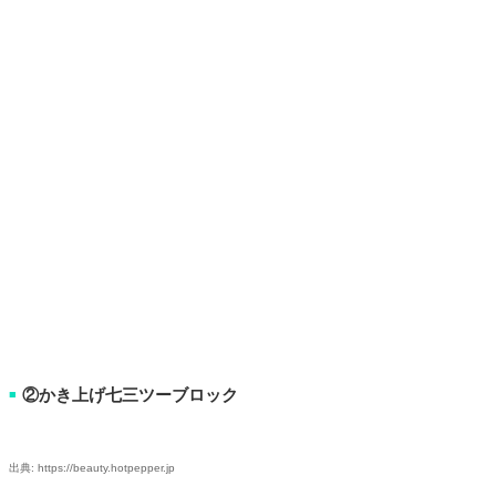
②かき上げ七三ツーブロック
■
出典: https://beauty.hotpepper.jp