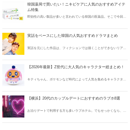
方も必見です。
韓国薬局で買いたい！ニキビケアに人気のおすすめアイテ
ム特集
即効性の高い製品が多いと言われている韓国の医薬品。そこで今回は
韓国薬局でニキビケアにおすすめのアイテムをご紹介！日本人でも購
入できるニキビケアにおすすめのアイテムをチェックしてみましょ
う。
実話をベースにした韓国の人気おすすめドラマまとめ
実話を元にした作品は、フィクションでは描くことができないリアル
さが魅力のひとつ！そこで今回は実話をベースにした韓国の人気ドラ
マをご紹介します。
【2026年最新】Z世代に大人気のキャラクター総まとめ！
キティちゃん、ポケモンなど時代によって人気を集めるキャラクター
は異なります。そこで今回はZ世代に大人気のキャラクターたちをご
紹介！2026年の今、巷で流行っているキャラクターをまとめてチェッ
クしてみましょう。
【横浜】20代のカップルデートにおすすめのラブホ8選
お泊りデートで利用する方も多いラブホテル。でもせっかくなら、キ
レイでおしゃれなラブホテルを選びたいですね。そこで今回は20代の
カップルデートにおすすめのラブホを横浜エリアからご紹介します！