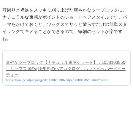
耳周りと襟足をスッキリ刈り上げた爽やかなツーブロックに、
ナチュラルな束感がポイントのショートヘアスタイルです。パ
ーマをかけておくと、ワックスでサッと散らすだけの簡単スタ
イリングでキメることができるので、毎朝のセットが楽です
ね。
爽やかツーブロック【ナチュラル束感ショート】：L038103550
｜リップス 原宿(LIPPS)のヘアカタログ｜ホットペッパービュー
ティー
https://beauty.hotpepper.jp/slnH000289907/style/L038103550.html?cstt=1