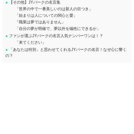
●
【その他】JYパークの名言集
「世界の中で一番美しいのは新人の目つき」
「始まりは人についての関心と愛」
「職業は夢ではありません」
「自分の夢が明確で、夢以外を犠牲にできるか」
●
ファンが選ぶJYパークの名言人気ナンバーワンは！？
「来てください」
●
「あなたは特別」と思わせてくれるJYパークの名言！なぜ心に響く
の？