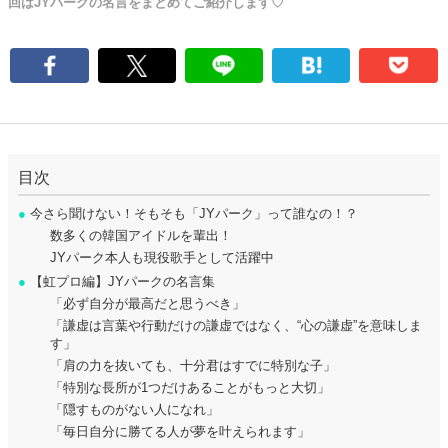
回はJYパークの名言をまとめてご紹介します♡
目次
●
今さら聞けない！そもそも「JYパーク」って誰なの！？
数多くの韓国アイドルを輩出！
JYパーク本人も現役歌手として活躍中
●
【虹プロ編】JYパークの名言集
「必ず自分が最高だと思うべき」
「謙虚は言葉や行動だけの謙虚ではなく、“心の謙虚”を意味しま
す」
「肩の力を抜いても、十分君はすでに特別な子」
「特別な長所が1つだけあることがもっと大切」
「隠すものがない人になれ」
「毎日自分に勝てる人が夢を叶えられます」