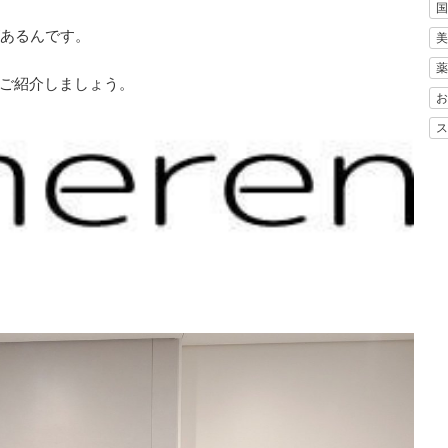
国
があるんです。
美
薬
セをご紹介しましょう。
お
ス