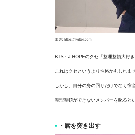
出典: https://twitter.com
BTS・J-HOPEのクセ「整理整頓大好
これはクセというより性格かもしれま
しかし、自分の身の回りだけでなく宿
整理整頓ができないメンバーを叱ると
・唇を突き出す
■