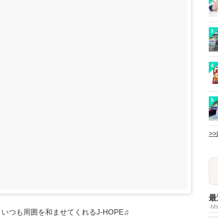
3
4
5
>
最
-M
いつも周囲を和ませてくれるJ-HOPE♫