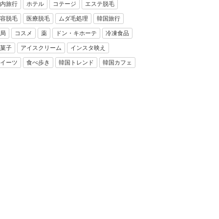
内旅行
ホテル
コテージ
エステ脱毛
容脱毛
医療脱毛
ムダ毛処理
韓国旅行
局
コスメ
薬
ドン・キホーテ
冷凍食品
菓子
アイスクリーム
インスタ映え
イーツ
食べ歩き
韓国トレンド
韓国カフェ