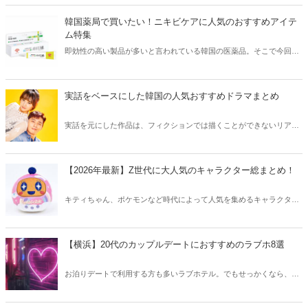
きな方はもちろん、体験したことのないような辛さに挑戦してみたい
方も必見です。
韓国薬局で買いたい！ニキビケアに人気のおすすめアイテ
ム特集
即効性の高い製品が多いと言われている韓国の医薬品。そこで今回は
韓国薬局でニキビケアにおすすめのアイテムをご紹介！日本人でも購
入できるニキビケアにおすすめのアイテムをチェックしてみましょ
う。
実話をベースにした韓国の人気おすすめドラマまとめ
実話を元にした作品は、フィクションでは描くことができないリアル
さが魅力のひとつ！そこで今回は実話をベースにした韓国の人気ドラ
マをご紹介します。
【2026年最新】Z世代に大人気のキャラクター総まとめ！
キティちゃん、ポケモンなど時代によって人気を集めるキャラクター
は異なります。そこで今回はZ世代に大人気のキャラクターたちをご
紹介！2026年の今、巷で流行っているキャラクターをまとめてチェッ
クしてみましょう。
【横浜】20代のカップルデートにおすすめのラブホ8選
お泊りデートで利用する方も多いラブホテル。でもせっかくなら、キ
レイでおしゃれなラブホテルを選びたいですね。そこで今回は20代の
カップルデートにおすすめのラブホを横浜エリアからご紹介します！