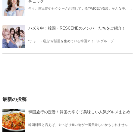
チェック
年々、露出度やセクシーさが増しているTWICEの衣装。そんな中、
TWICEサナの衣装にトラブルが発生しました。今回はTWICEサナの衣
装トラブルや、気になる佐藤健との共演についてご紹介します！
バズり中！韓国・RESCENEのメンバーたちをご紹介！
“チャート逆走”が話題を集めている韓国アイドルグループ
RESCENE（リセンヌ）。そこで今回はRESCENEのメンバーたちをご
紹介！今、SNSでバズっている理由も合わせてチェックしていきまし
ょう。
最新の投稿
韓国旅行の定番！韓国の辛くて美味しい人気グルメまとめ
韓国料理と言えば、やっぱり辛い物が一番美味しいかもしれません。
そこで今回は韓国の辛くて美味しい人気グルメをご紹介！辛い物が好