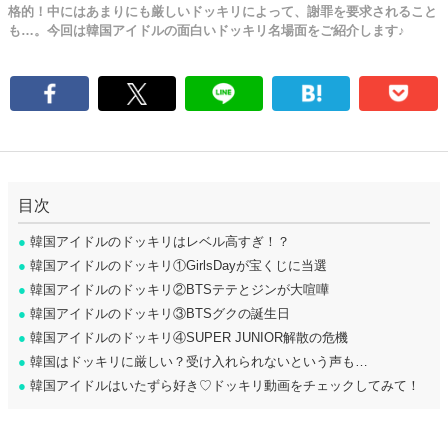
格的！中にはあまりにも厳しいドッキリによって、謝罪を要求されること
も…。今回は韓国アイドルの面白いドッキリ名場面をご紹介します♪
目次
●
韓国アイドルのドッキリはレベル高すぎ！？
●
韓国アイドルのドッキリ①GirlsDayが宝くじに当選
●
韓国アイドルのドッキリ②BTSテテとジンが大喧嘩
●
韓国アイドルのドッキリ③BTSグクの誕生日
●
韓国アイドルのドッキリ④SUPER JUNIOR解散の危機
●
韓国はドッキリに厳しい？受け入れられないという声も…
●
韓国アイドルはいたずら好き♡ドッキリ動画をチェックしてみて！