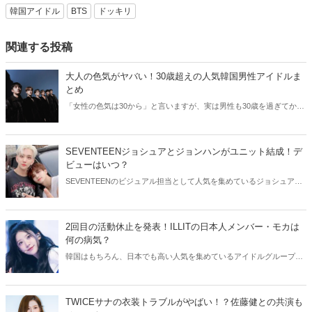
韓国アイドル
BTS
ドッキリ
関連する投稿
大人の色気がヤバい！30歳超えの人気韓国男性アイドルま
とめ
「女性の色気は30から」と言いますが、実は男性も30歳を過ぎてから
より魅力が増すことをご存知でしたか？そこで今回は30歳超えの人気
韓国アイドルたちをご紹介します！
SEVENTEENジョシュアとジョンハンがユニット結成！デ
ビューはいつ？
SEVENTEENのビジュアル担当として人気を集めているジョシュアと
ジョンハン。そんなイケメン2人が、ユニット結成を発表しました！
今回はSEVENTEENジョシュアとジョンハンのユニットについてご紹
介します。
2回目の活動休止を発表！ILLITの日本人メンバー・モカは
何の病気？
韓国はもちろん、日本でも高い人気を集めているアイドルグループ・
ILLIT。今回はILLITモカの活動休止についてご紹介！気になる現在の
状況をチェックしてみましょう。
TWICEサナの衣装トラブルがやばい！？佐藤健との共演も