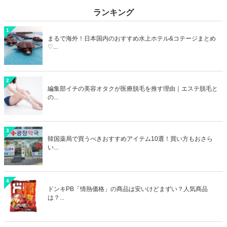
ランキング
1
まるで海外！日本国内のおすすめ水上ホテル&コテージまとめ
♡...
2
編集部イチの美容オタクが医療脱毛を推す理由｜エステ脱毛と
の...
3
韓国薬局で買うべきおすすめアイテム10選！買い方もおさら
い...
4
ドンキPB「情熱価格」の商品は安いけどまずい？人気商品
は？...