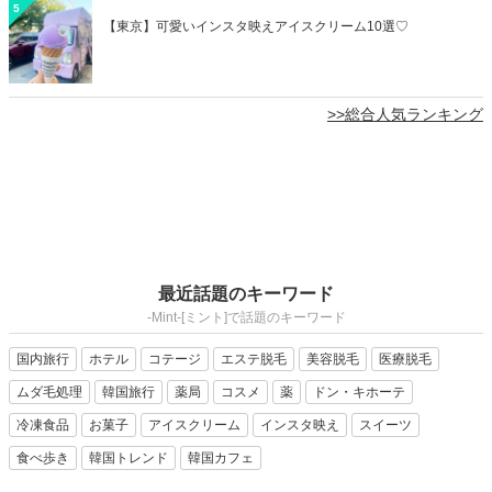
5
【東京】可愛いインスタ映えアイスクリーム10選♡
>>総合人気ランキング
最近話題のキーワード
-Mint-[ミント]で話題のキーワード
国内旅行
ホテル
コテージ
エステ脱毛
美容脱毛
医療脱毛
ムダ毛処理
韓国旅行
薬局
コスメ
薬
ドン・キホーテ
冷凍食品
お菓子
アイスクリーム
インスタ映え
スイーツ
食べ歩き
韓国トレンド
韓国カフェ