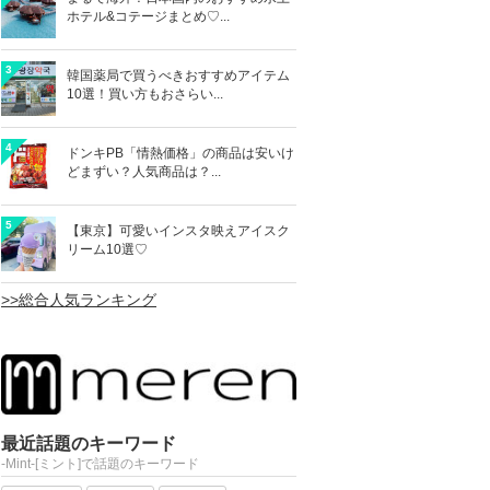
ホテル&コテージまとめ♡...
3
韓国薬局で買うべきおすすめアイテム
10選！買い方もおさらい...
4
ドンキPB「情熱価格」の商品は安いけ
どまずい？人気商品は？...
5
【東京】可愛いインスタ映えアイスク
リーム10選♡
>>総合人気ランキング
最近話題のキーワード
-Mint-[ミント]で話題のキーワード